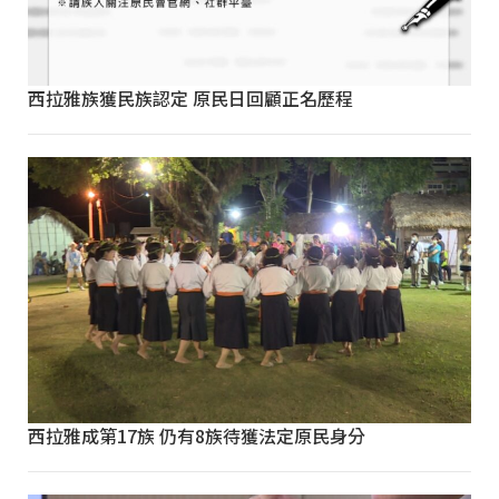
西拉雅族獲民族認定 原民日回顧正名歷程
西拉雅成第17族 仍有8族待獲法定原民身分