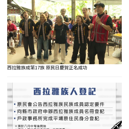
西拉雅族成第17族 原民日慶賀正名成功