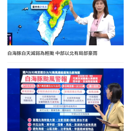
白海豚白天減弱為輕颱 中部以北有局部豪雨