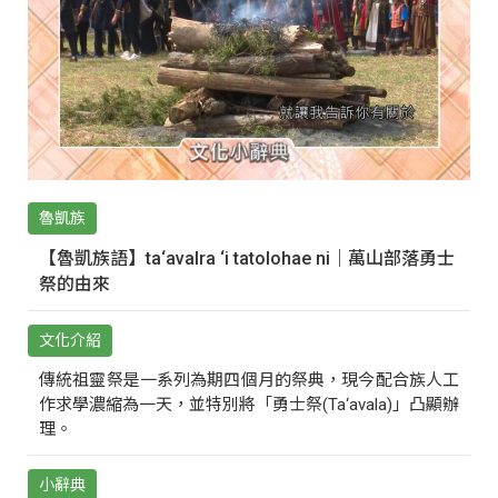
魯凱族
【魯凱族語】ta‘avalra ‘i tatolohae ni｜萬山部落勇士
祭的由來
文化介紹
傳統祖靈祭是一系列為期四個月的祭典，現今配合族人工
作求學濃縮為一天，並特別將「勇士祭(Ta‘avala)」凸顯辦
理。
小辭典