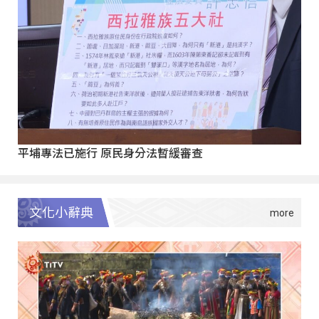
平埔專法已施行 原民身分法暫緩審查
文化小辭典