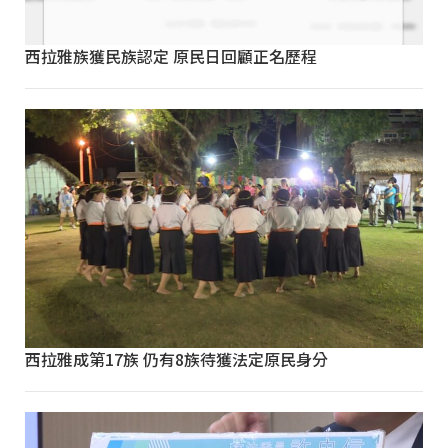
西拉雅族獲民族認定 原民日回顧正名歷程
西拉雅成第17族 仍有8族待獲法定原民身分