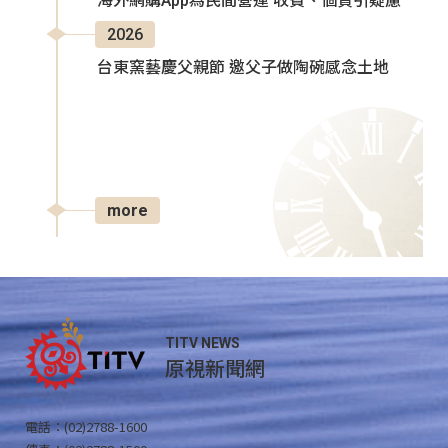
海外網購App為民間營運 收費、個資引疑慮
2026
台東窯藝慶父親節 邀父子做陶碗感念土地
more
TITV NEWS
原視新聞網
電話：(02)2788-1600