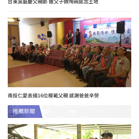
台東窯藝慶父親節 邀父子做陶碗感念土地
南投仁愛表揚16位模範父親 感謝爸爸辛勞
推薦新聞