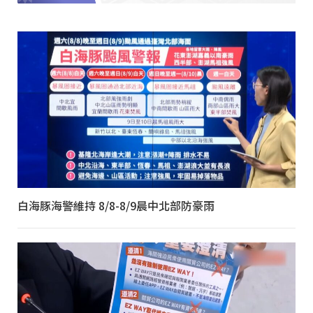
白海豚海警維持 8/8-8/9晨中北部防豪雨