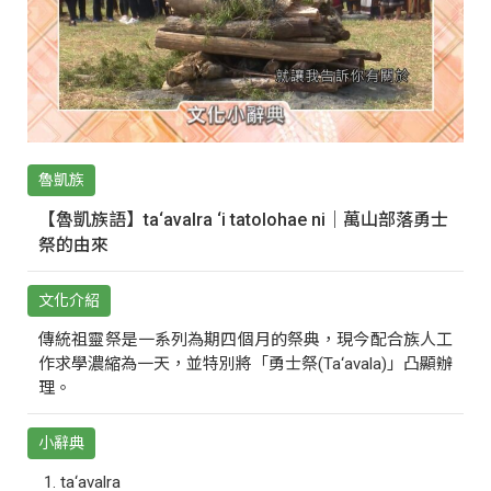
魯凱族
【魯凱族語】ta‘avalra ‘i tatolohae ni｜萬山部落勇士
祭的由來
文化介紹
傳統祖靈祭是一系列為期四個月的祭典，現今配合族人工
作求學濃縮為一天，並特別將「勇士祭(Ta‘avala)」凸顯辦
理。
小辭典
ta‘avalra