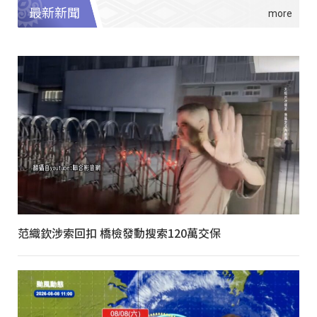
最新新聞
范織欽涉索回扣 橋檢發動搜索120萬交保