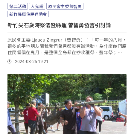
祭典活動
人鬼說
原民會主委曾智勇
新竹縣原住民運動會
新竹尖石歲時祭儀暨縣運 曾智勇發言引討論
原民會主委 Ljaucu Zingrur（曾智勇）：「每一年的八月，
很多的平地朋友問我我們鬼月都沒有辦活動，為什麼你們原
住民偏偏在鬼月，是整個全島都在辦收穫祭、豐年祭；我跟
他們講我們原住民是人也是鬼，因為我們知道在這個時間要
2024-08-25 19:21
跟我們祖靈一起來到部落來，我們希望跟我們祖靈來團聚，
不管是阿美族、排灣族、魯凱族、我們這個泰雅（族），甚
至於更多族群都一樣。