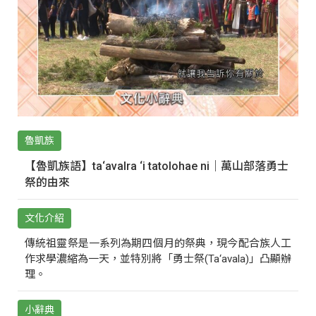
魯凱族
【魯凱族語】ta‘avalra ‘i tatolohae ni｜萬山部落勇士
祭的由來
文化介紹
傳統祖靈祭是一系列為期四個月的祭典，現今配合族人工
作求學濃縮為一天，並特別將「勇士祭(Ta‘avala)」凸顯辦
理。
小辭典