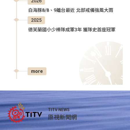
2026
白海豚8/8、9離台最近 北部戒備強風大雨
2025
德芙蘭國小少棒隊成軍3年 獲隊史首座冠軍
more
TITV NEWS
原視新聞網