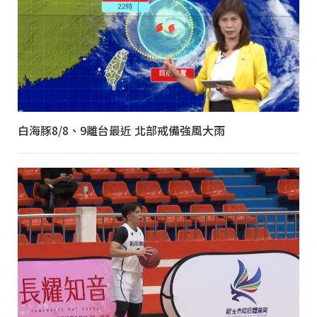
白海豚8/8、9離台最近 北部戒備強風大雨