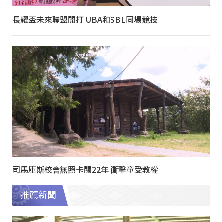
長耀盃未來聯盟開打 UBA和SBL同場競技
司馬庫斯校舍無照卡關22年 衝擊童受教權
推薦新聞