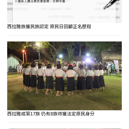
西拉雅族獲民族認定 原民日回顧正名歷程
西拉雅成第17族 仍有8族待獲法定原民身分