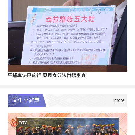
平埔專法已施行 原民身分法暫緩審查
文化小辭典