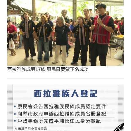
西拉雅族成第17族 原民日慶賀正名成功