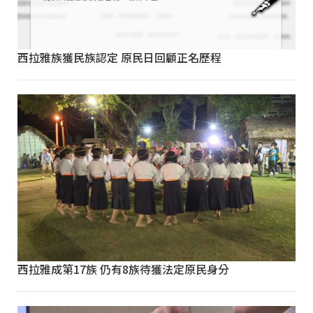
西拉雅族獲民族認定 原民日回顧正名歷程
西拉雅成第17族 仍有8族待獲法定原民身分