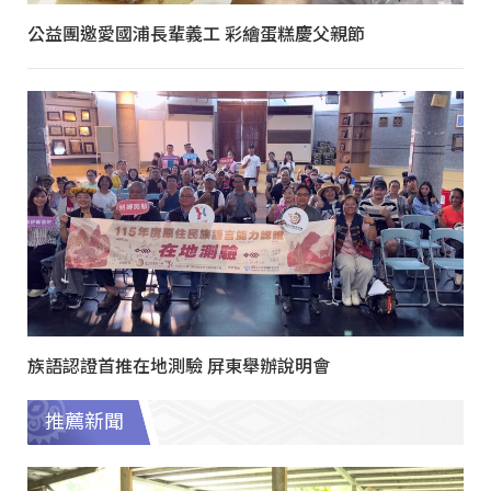
公益團邀愛國浦長輩義工 彩繪蛋糕慶父親節
族語認證首推在地測驗 屏東舉辦說明會
推薦新聞