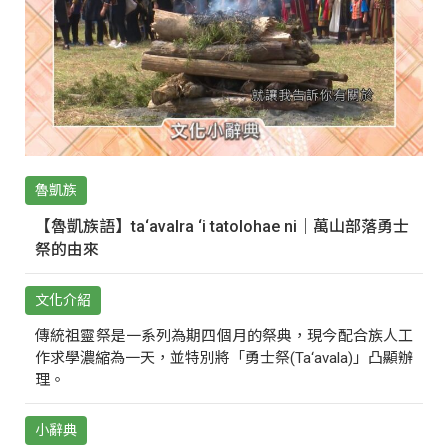
魯凱族
【魯凱族語】ta‘avalra ‘i tatolohae ni｜萬山部落勇士
祭的由來
文化介紹
傳統祖靈祭是一系列為期四個月的祭典，現今配合族人工
作求學濃縮為一天，並特別將「勇士祭(Ta‘avala)」凸顯辦
理。
小辭典