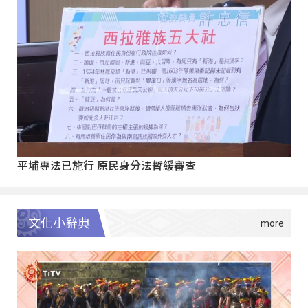
平埔專法已施行 原民身分法暫緩審查
文化小辭典