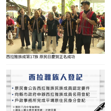
西拉雅族成第17族 原民日慶賀正名成功