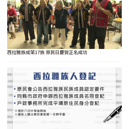
西拉雅族成第17族 原民日慶賀正名成功