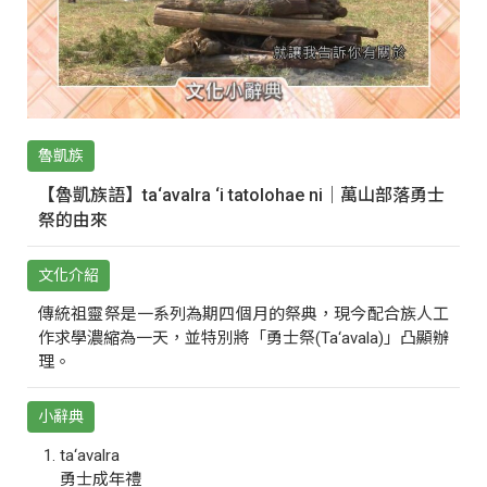
魯凱族
【魯凱族語】ta‘avalra ‘i tatolohae ni｜萬山部落勇士
祭的由來
文化介紹
傳統祖靈祭是一系列為期四個月的祭典，現今配合族人工
作求學濃縮為一天，並特別將「勇士祭(Ta‘avala)」凸顯辦
理。
小辭典
ta‘avalra
勇士成年禮