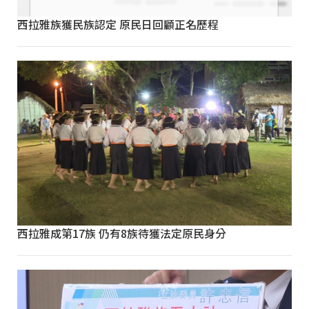
西拉雅族獲民族認定 原民日回顧正名歷程
西拉雅成第17族 仍有8族待獲法定原民身分