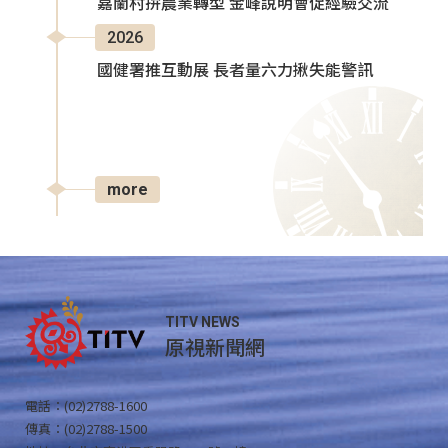
嘉蘭村拚農業轉型 金峰說明會促經驗交流
2026
國健署推互動展 長者量六力揪失能警訊
more
TITV NEWS
原視新聞網
電話：(02)2788-1600
傳真：(02)2788-1500