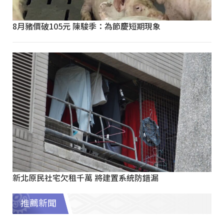
8月豬價破105元 陳駿季：為節慶短期現象
新北原民社宅欠租千萬 將建置系統防錯漏
推薦新聞