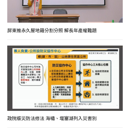
屏東推永久屋地籍分割分照 解長年產權難題
政院版災防法修法 海嘯、堰塞湖列入災害別