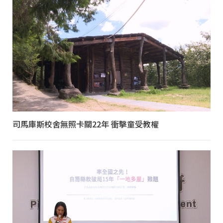
司馬庫斯校舍無照卡關22年 衝擊童受教權