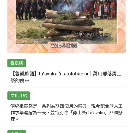
魯凱族
【魯凱族語】ta‘avalra ‘i tatolohae ni｜萬山部落勇士
祭的由來
文化介紹
傳統祖靈祭是一系列為期四個月的祭典，現今配合族人工
作求學濃縮為一天，並特別將「勇士祭(Ta‘avala)」凸顯辦
理。