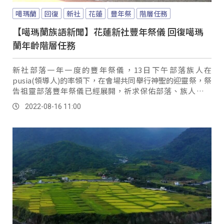
噶瑪蘭
回復
新社
花蓮
豐年祭
階層任務
【噶瑪蘭族語新聞】花蓮新社豐年祭儀 回復噶瑪
蘭年齡階層任務
新社部落一年一度的豐年祭儀，13日下午部落族人在
pusia(領導人)的率領下，在會場共同舉行神聖的迎靈祭，祭
告祖靈部落豐年祭儀已經展開，祈求保佑部落、族人平安
等，隨後部落族人在領唱者的引領下，共同傳唱傳統歌舞，
2022-08-16 11:00
傳承部落祭儀文化。