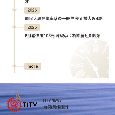
才
2026
原民大專在學率落後一般生 差距擴大近4成
2026
8月豬價破105元 陳駿季：為節慶短期現象
more
TITV NEWS
原視新聞網