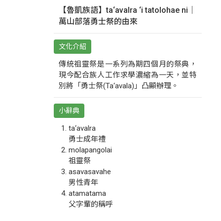
【魯凱族語】ta‘avalra ‘i tatolohae ni｜
萬山部落勇士祭的由來
文化介紹
傳統祖靈祭是一系列為期四個月的祭典，
現今配合族人工作求學濃縮為一天，並特
別將「勇士祭(Ta‘avala)」凸顯辦理。
小辭典
ta‘avalra
勇士成年禮
molapangolai
祖靈祭
asavasavahe
男性青年
atamatama
父字輩的稱呼