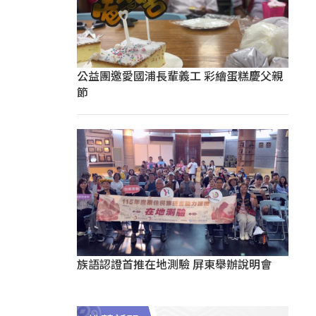
公益團邀愛國浦長輩義工 彩繪蛋糕慶父親
節
族語認證首推在地測驗 屏東舉辦說明會