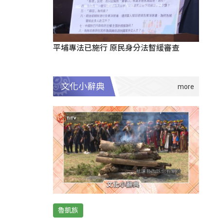
平埔專法已施行 原民身分法暫緩審查
文化小辭典
魯凱族