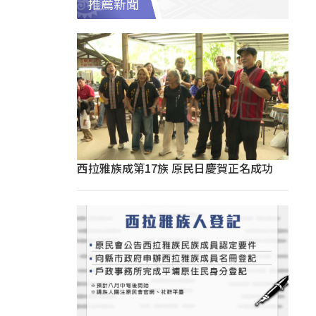
推薦新聞
西拉雅族成第17族 原民日慶賀正名成功