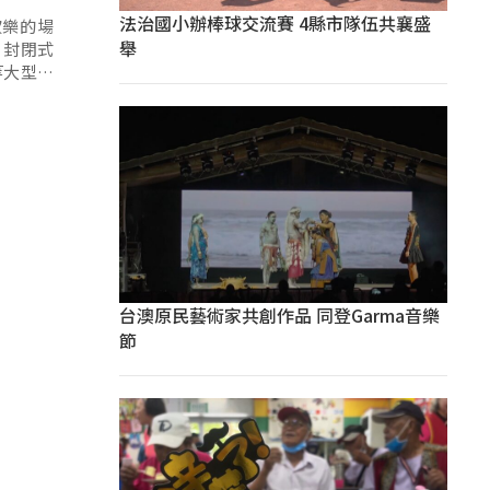
法治國小辦棒球交流賽 4縣市隊伍共襄盛
歡樂的場
舉
，封閉式
等大型活
台澳原民藝術家共創作品 同登Garma音樂
節