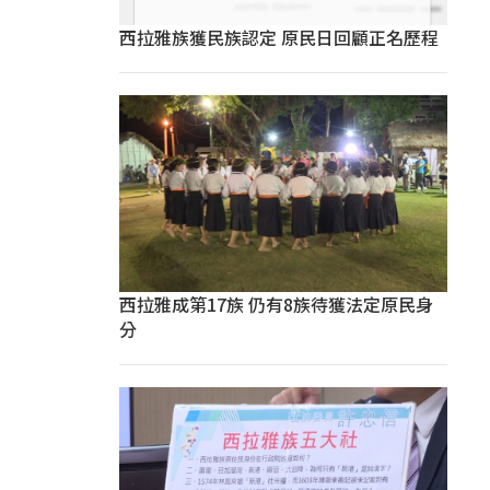
西拉雅族獲民族認定 原民日回顧正名歷程
西拉雅成第17族 仍有8族待獲法定原民身
分