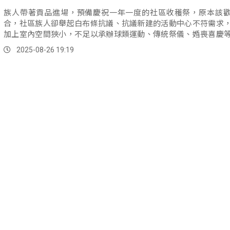
族人帶著貢品進場，預備慶祝一年一度的社區收穫祭，原本該
合，社區族人卻舉起白布條抗議、抗議新建的活動中心不符需求
加上室內空間狹小，不足以承辦球類運動、傳統祭儀、婚喪喜慶
動。
2025-08-26 19:19