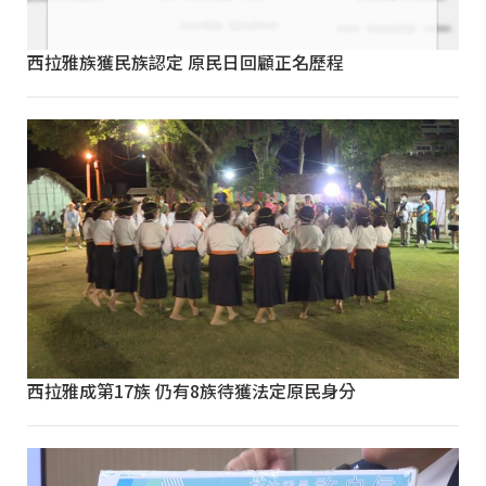
西拉雅族獲民族認定 原民日回顧正名歷程
西拉雅成第17族 仍有8族待獲法定原民身分