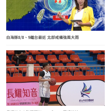
白海豚8/8、9離台最近 北部戒備強風大雨