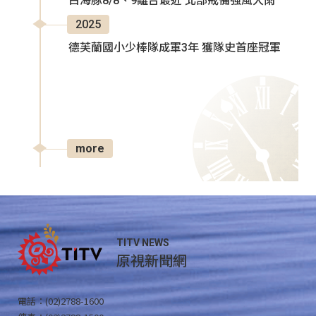
白海豚8/8、9離台最近 北部戒備強風大雨
2025
德芙蘭國小少棒隊成軍3年 獲隊史首座冠軍
more
TITV NEWS
原視新聞網
電話：(02)2788-1600