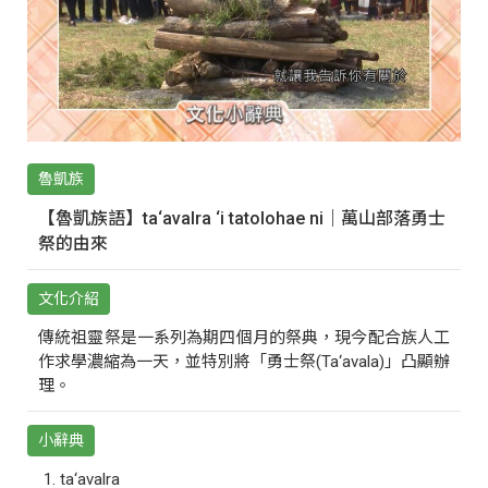
魯凱族
【魯凱族語】ta‘avalra ‘i tatolohae ni｜萬山部落勇士
祭的由來
文化介紹
傳統祖靈祭是一系列為期四個月的祭典，現今配合族人工
作求學濃縮為一天，並特別將「勇士祭(Ta‘avala)」凸顯辦
理。
小辭典
ta‘avalra