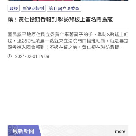
政經
新會期報到
第11屆立法委員
糗！黃仁搶頭香報到 聯訪背板上簽名鬧烏龍
國民黨平地原住民立委黃仁牽著妻子的手，準時8點踏上紅
毯，還說助理凌晨一點就來立法院門口輪班站崗，就是要搶
頭香進入國會報到！不過在這之前，黃仁卻在聯訪背板上簽
名鬧出烏龍，事後也道歉說新科立委不太熟悉立院事務，不
2024-02-01 19:08
過未來進入立院將照顧都會地區原民權益。
最新新聞