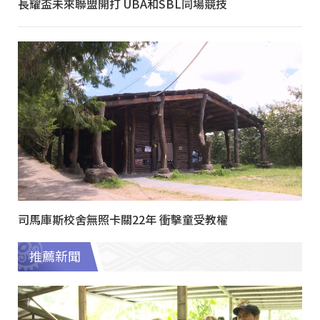
長耀盃未來聯盟開打 UBA和SBL同場競技
司馬庫斯校舍無照卡關22年 衝擊童受教權
推薦新聞