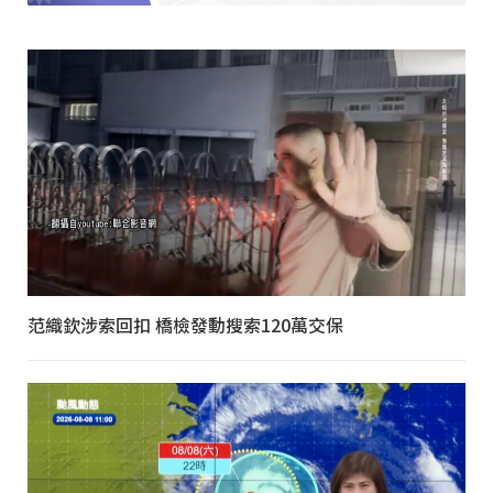
范織欽涉索回扣 橋檢發動搜索120萬交保