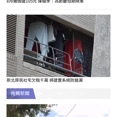
8月豬價破105元 陳駿季：為節慶短期現象
新北原民社宅欠租千萬 將建置系統防錯漏
推薦新聞