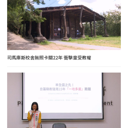
司馬庫斯校舍無照卡關22年 衝擊童受教權