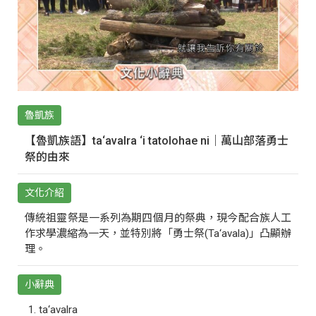
魯凱族
【魯凱族語】ta‘avalra ‘i tatolohae ni｜萬山部落勇士
祭的由來
文化介紹
傳統祖靈祭是一系列為期四個月的祭典，現今配合族人工
作求學濃縮為一天，並特別將「勇士祭(Ta‘avala)」凸顯辦
理。
小辭典
ta‘avalra