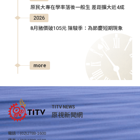
原民大專在學率落後一般生 差距擴大近4成
2026
8月豬價破105元 陳駿季：為節慶短期現象
more
TITV NEWS
原視新聞網
電話：(02)2788-1600