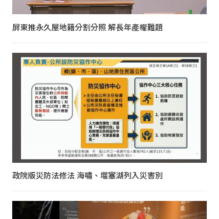
屏東推永久屋地籍分割分照 解長年產權難題
政院版災防法修法 海嘯、堰塞湖列入災害別