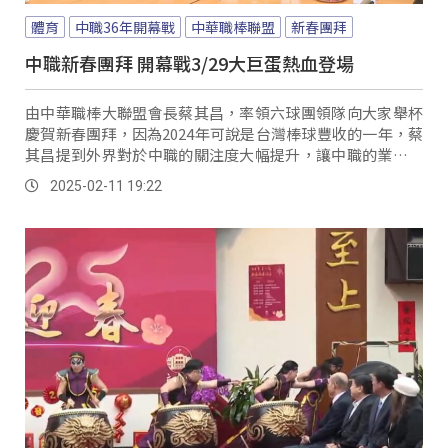
體育
中職36年開幕戰
中華職棒聯盟
新春團拜
中職新春團拜 開幕戰3/29大巨蛋熱血登場
由中華職棒大聯盟會長蔡其昌，率領六球團領隊向大家舉杯
慶賀新春團拜，因為2024年可說是台灣棒球豐收的一年，蔡
其昌提到外界對於中職的關注度大幅提升，讓中職的業績票
房邁向新巔峰；為了精進中職、尤其硬體設備，蔡其昌表示
2025-02-11 19:22
因應業務量增大、所需工作人數也增多，中職會再尋覓更好
的工作環境來滿足未來的行政量能，並也帶來中職開幕戰的
新消息。