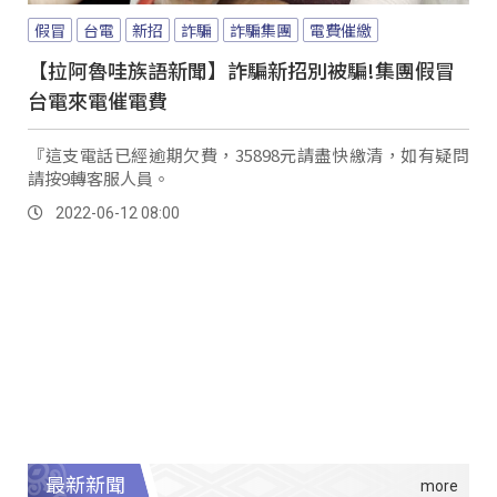
假冒
台電
新招
詐騙
詐騙集團
電費催繳
【拉阿魯哇族語新聞】詐騙新招別被騙!集團假冒
台電來電催電費
『這支電話已經逾期欠費，35898元請盡快繳清，如有疑問
請按9轉客服人員。
2022-06-12 08:00
最新新聞