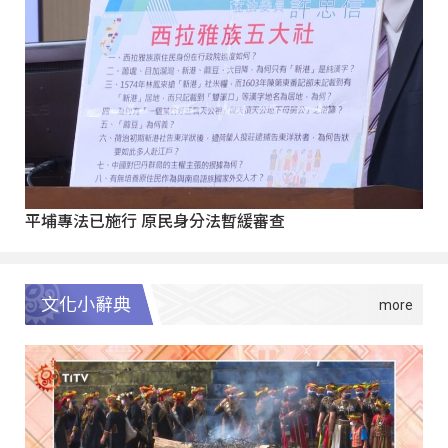
平埔專法已施行 原民身分法暫緩審查
文化小辭典