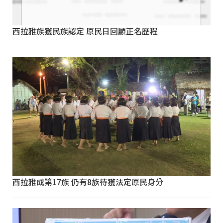
西拉雅族獲民族認定 原民日回顧正名歷程
西拉雅成第17族 仍有8族待獲法定原民身分