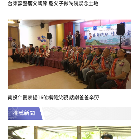
台東窯藝慶父親節 邀父子做陶碗感念土地
南投仁愛表揚16位模範父親 感謝爸爸辛勞
推薦新聞