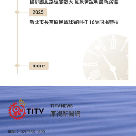
楊柳颱風路徑變數大 氣象署說明最新路徑
2025
新北市長盃原民籃球賽開打 16隊同場競技
more
TITV NEWS
原視新聞網
電話：(02)2788-1600