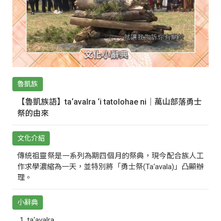
魯凱族
【魯凱族語】ta‘avalra ‘i tatolohae ni｜萬山部落勇士
祭的由來
文化介紹
傳統祖靈祭是一系列為期四個月的祭典，現今配合族人工
作求學濃縮為一天，並特別將「勇士祭(Ta‘avala)」凸顯辦
理。
小辭典
ta‘avalra