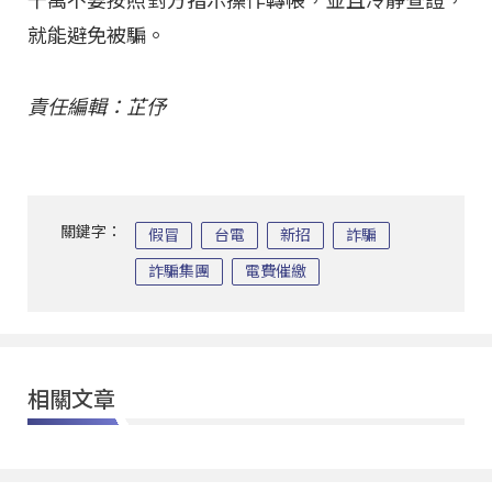
千萬不要按照對方指示操作轉帳，並且冷靜查證，
就能避免被騙。
責任編輯：芷伃
關鍵字：
假冒
台電
新招
詐騙
詐騙集團
電費催繳
相關文章