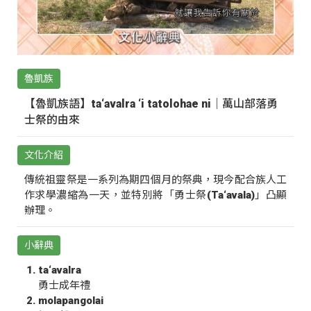
魯凱族
【魯凱族語】ta‘avalra ‘i tatolohae ni｜萬山部落勇
士祭的由來
文化介紹
傳統祖靈祭是一系列為期四個月的祭典，現今配合族人工
作求學濃縮為一天，並特別將「勇士祭(Ta‘avala)」凸顯
辦理。
小辭典
ta‘avalra
勇士成年禮
molapangolai