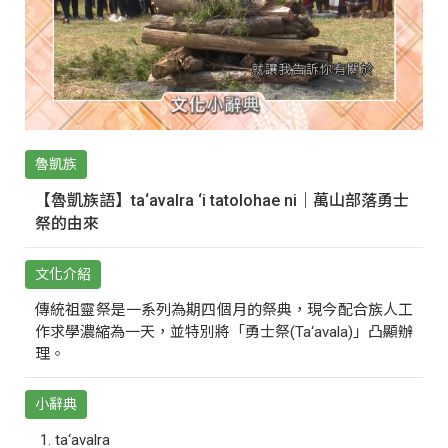
魯凱族
【魯凱族語】ta‘avalra ‘i tatolohae ni｜萬山部落勇士
祭的由來
文化介紹
傳統祖靈祭是一系列為期四個月的祭典，現今配合族人工
作求學濃縮為一天，並特別將「勇士祭(Ta‘avala)」凸顯辦
理。
小辭典
ta‘avalra