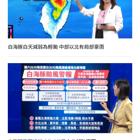
白海豚白天減弱為輕颱 中部以北有局部豪雨