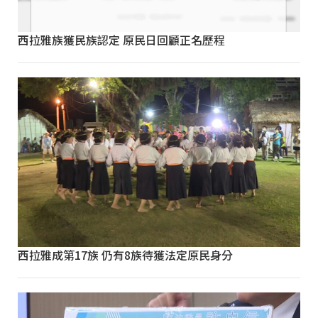
西拉雅族獲民族認定 原民日回顧正名歷程
西拉雅成第17族 仍有8族待獲法定原民身分