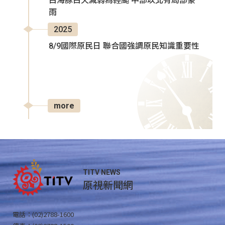
白海豚白天減弱為輕颱 中部以北有局部豪
雨
2025
8/9國際原民日 聯合國強調原民知識重要性
more
TITV NEWS
原視新聞網
電話：(02)2788-1600