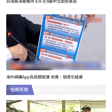
白海豚海警維持 8/8-8/9晨中北部防豪雨
海外網購App為民間營運 收費、個資引疑慮
推薦新聞