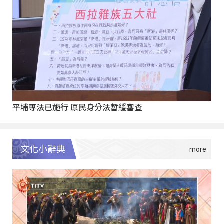
平埔專法已施行 原民身分法暫緩審查
文化小辭典