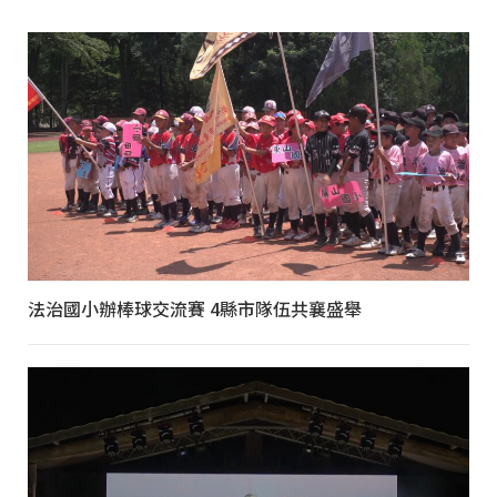
法治國小辦棒球交流賽 4縣市隊伍共襄盛舉