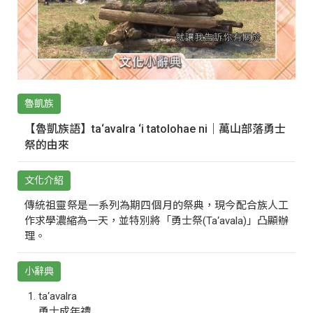
魯凱族
【魯凱族語】ta‘avalra ‘i tatolohae ni｜萬山部落勇士
祭的由來
文化介紹
傳統祖靈祭是一系列為期四個月的祭典，現今配合族人工
作求學濃縮為一天，並特別將「勇士祭(Ta‘avala)」凸顯辦
理。
小辭典
ta‘avalra
勇士成年禮