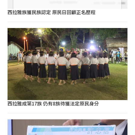
西拉雅族獲民族認定 原民日回顧正名歷程
西拉雅成第17族 仍有8族待獲法定原民身分