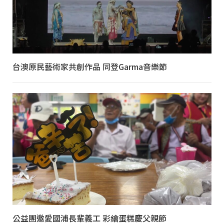
台澳原民藝術家共創作品 同登Garma音樂節
公益團邀愛國浦長輩義工 彩繪蛋糕慶父親節