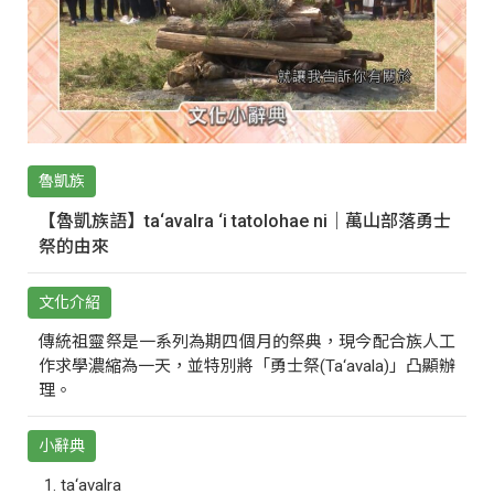
魯凱族
【魯凱族語】ta‘avalra ‘i tatolohae ni｜萬山部落勇士
祭的由來
文化介紹
傳統祖靈祭是一系列為期四個月的祭典，現今配合族人工
作求學濃縮為一天，並特別將「勇士祭(Ta‘avala)」凸顯辦
理。
小辭典
ta‘avalra