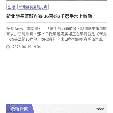
生活
新北議長盃龍舟賽
新北議長盃龍舟賽 36國逾2千選手水上較勁
記者 Aniw（李星儀）：「選手努力向前滑，說到端午節怎麼
可以少了龍舟賽，那19日微風運河廣場正在舉行就是《新北
市議長盃第16屆龍舟錦標賽》，來自各地的參賽隊伍齊聚，
今年也有其他國家，像是韓國、日本的選手來參與，選手們
2026-06-19 19:04
各個蓄勢待發，準備在水面上一較高下。
最新新聞