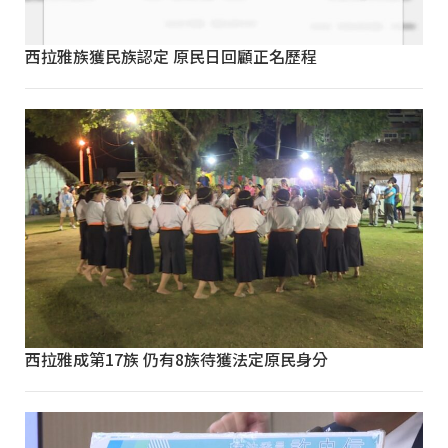
西拉雅族獲民族認定 原民日回顧正名歷程
西拉雅成第17族 仍有8族待獲法定原民身分