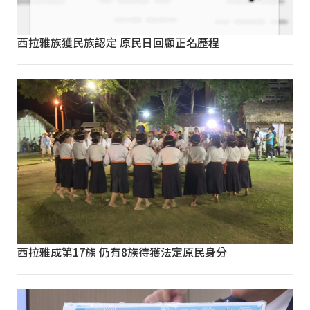
西拉雅族獲民族認定 原民日回顧正名歷程
西拉雅成第17族 仍有8族待獲法定原民身分