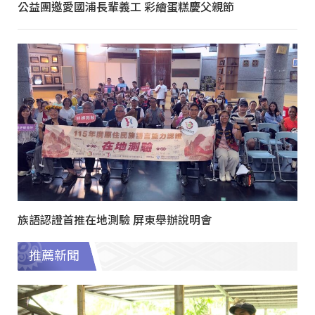
公益團邀愛國浦長輩義工 彩繪蛋糕慶父親節
族語認證首推在地測驗 屏東舉辦說明會
推薦新聞