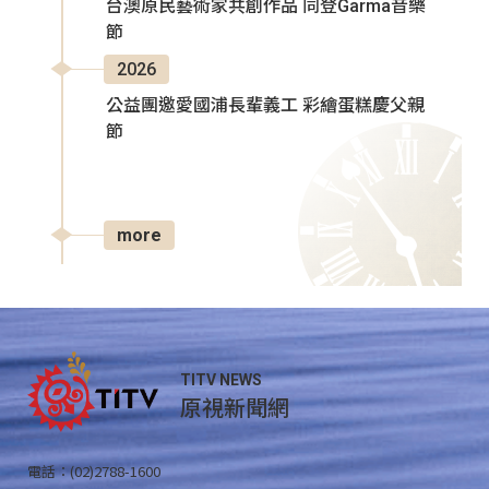
台澳原民藝術家共創作品 同登Garma音樂
節
2026
公益團邀愛國浦長輩義工 彩繪蛋糕慶父親
節
more
TITV NEWS
原視新聞網
電話：(02)2788-1600