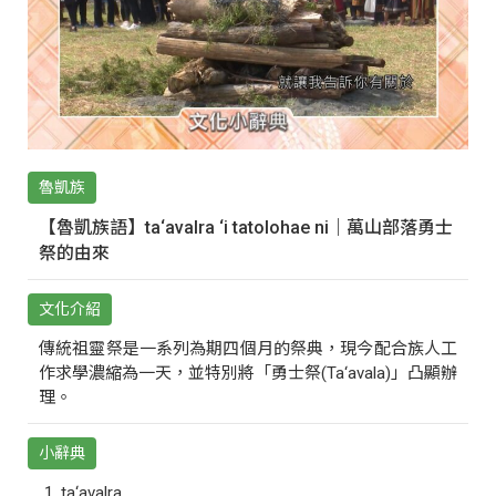
魯凱族
【魯凱族語】ta‘avalra ‘i tatolohae ni｜萬山部落勇士
祭的由來
文化介紹
傳統祖靈祭是一系列為期四個月的祭典，現今配合族人工
作求學濃縮為一天，並特別將「勇士祭(Ta‘avala)」凸顯辦
理。
小辭典
ta‘avalra