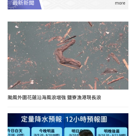
最新新聞
颱風外圍花蓮沿海風浪增強 鹽寮漁港現長浪