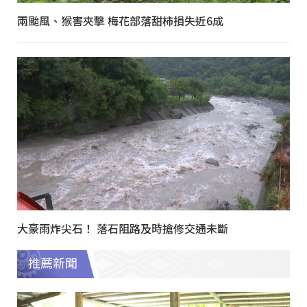
兩颱風、猴害夾擊 梅花部落甜柿損失近6成
大豪雨炸尖石！ 落石阻路及時搶修交通未斷
推薦新聞