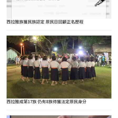
西拉雅族獲民族認定 原民日回顧正名歷程
西拉雅成第17族 仍有8族待獲法定原民身分