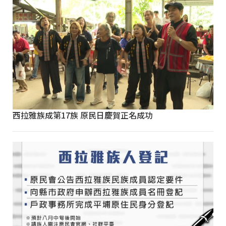
西拉雅族成第17族 原民日慶賀正名成功