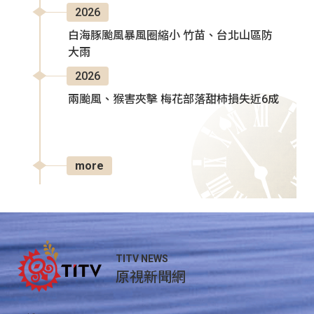
2026
白海豚颱風暴風圈縮小 竹苗、台北山區防
大雨
2026
兩颱風、猴害夾擊 梅花部落甜柿損失近6成
more
TITV NEWS
原視新聞網