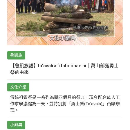
魯凱族
【魯凱族語】ta‘avalra ‘i tatolohae ni｜萬山部落勇士
祭的由來
文化介紹
傳統祖靈祭是一系列為期四個月的祭典，現今配合族人工
作求學濃縮為一天，並特別將「勇士祭(Ta‘avala)」凸顯辦
理。
小辭典