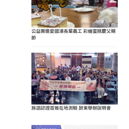
公益團邀愛國浦長輩義工 彩繪蛋糕慶父親
節
族語認證首推在地測驗 屏東舉辦說明會