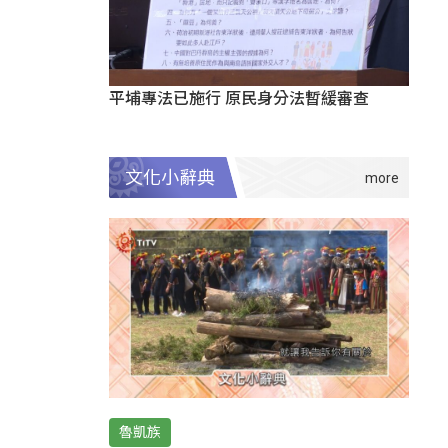
平埔專法已施行 原民身分法暫緩審查
文化小辭典
魯凱族