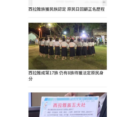
西拉雅族獲民族認定 原民日回顧正名歷程
西拉雅成第17族 仍有8族待獲法定原民身
分