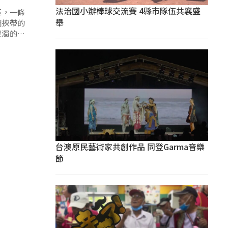
法治國小辦棒球交流賽 4縣市隊伍共襄盛
區，一條
舉
圈挾帶的
混濁的泥
台澳原民藝術家共創作品 同登Garma音樂
節