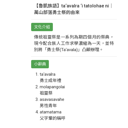
【魯凱族語】ta‘avalra ‘i tatolohae ni｜
萬山部落勇士祭的由來
文化介紹
傳統祖靈祭是一系列為期四個月的祭典，
現今配合族人工作求學濃縮為一天，並特
別將「勇士祭(Ta‘avala)」凸顯辦理。
小辭典
ta‘avalra
勇士成年禮
molapangolai
祖靈祭
asavasavahe
男性青年
atamatama
父字輩的稱呼