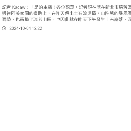
記者 Kacaw：「是的主播！各位觀眾，記者現在就在新北市瑞芳
通往阿美家園的道路上，在昨天傳出土石流災情，山陀兒的暴風
雨勢，也衝擊了瑞芳山區，也因此就在昨天下午發生土石崩落，
水...。
2024-10-04 12:22