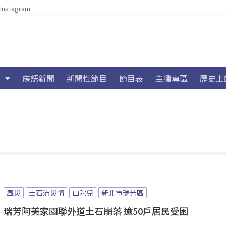
Instagram
族語新聞
新聞性節目
節目表
主播專區
歷史上
風災
土石流災情
山陀兒
新北市瑞芳區
瑞芳阿美家園聯外道土石崩落 逾50戶居民受困