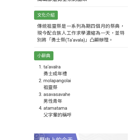
文化介紹
傳統祖靈祭是一系列為期四個月的祭典，
現今配合族人工作求學濃縮為一天，並特
別將「勇士祭(Ta‘avala)」凸顯辦理。
小辭典
ta‘avalra
勇士成年禮
molapangolai
祖靈祭
asavasavahe
男性青年
atamatama
父字輩的稱呼
歷史上的今天