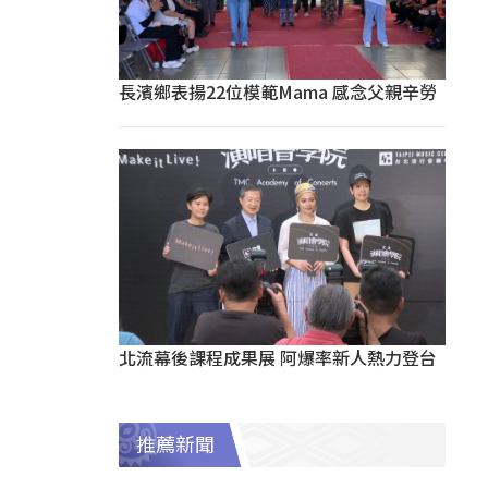
長濱鄉表揚22位模範Mama 感念父親辛勞
北流幕後課程成果展 阿爆率新人熱力登台
推薦新聞