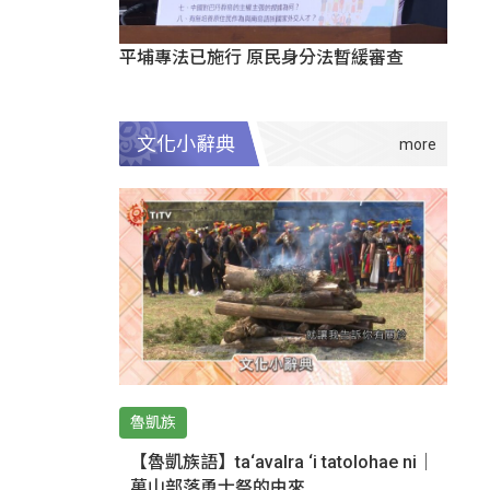
平埔專法已施行 原民身分法暫緩審查
文化小辭典
魯凱族
【魯凱族語】ta‘avalra ‘i tatolohae ni｜
萬山部落勇士祭的由來