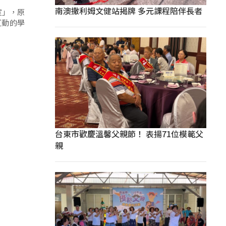
南澳撒利姆文健站揭牌 多元課程陪伴長者
室」，原
互動的學
台東市歡慶溫馨父親節！ 表揚71位模範父
親