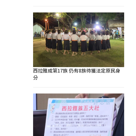
西拉雅成第17族 仍有8族待獲法定原民身
分