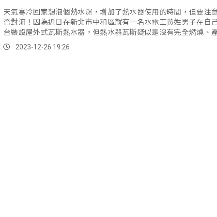
天氣寒冷回家想泡個熱水澡，增加了熱水器使用的時間，但要注
否對流！因為近日在新北市中和區就有一名水電工黃姓男子在自
台裝設屋外式瓦斯熱水器，但熱水器瓦斯疑似是沒有完全燃燒、
化碳，氣體擴散到了女兒的房間導致女兒死亡；而經法院審理認
2023-12-26 19:26
男子並沒有注意消防法規，是依過失致死判五個月有期徒刑、
金、緩刑兩年。