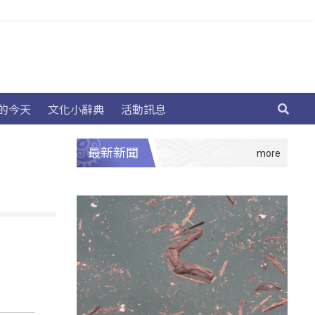
的今天
文化小辭典
活動訊息
最新新聞