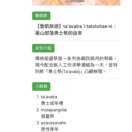
魯凱族
【魯凱族語】ta‘avalra ‘i tatolohae ni｜
萬山部落勇士祭的由來
文化介紹
傳統祖靈祭是一系列為期四個月的祭典，
現今配合族人工作求學濃縮為一天，並特
別將「勇士祭(Ta‘avala)」凸顯辦理。
小辭典
ta‘avalra
勇士成年禮
molapangolai
祖靈祭
asavasavahe
男性青年