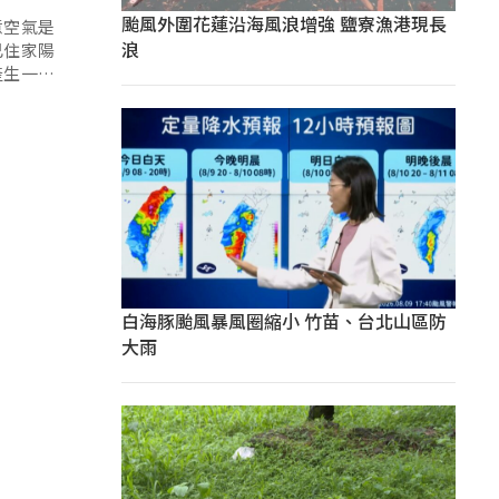
颱風外圍花蓮沿海風浪增強 鹽寮漁港現長
意空氣是
浪
己住家陽
產生一氧
定，黃姓
得易科罰
白海豚颱風暴風圈縮小 竹苗、台北山區防
大雨