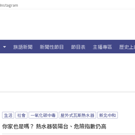
Instagram
族語新聞
新聞性節目
節目表
主播專區
歷史上
生活
社會
一氧化碳中毒
屋外式瓦斯熱水器
新北中和
你家也是嗎？ 熱水器裝陽台、危險指數仍高