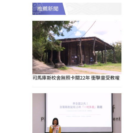
推薦新聞
司馬庫斯校舍無照卡關22年 衝擊童受教權