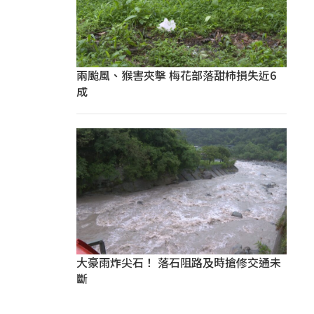
兩颱風、猴害夾擊 梅花部落甜柿損失近6
成
大豪雨炸尖石！ 落石阻路及時搶修交通未
斷