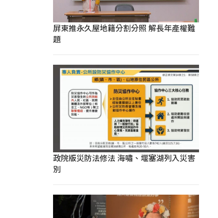
屏東推永久屋地籍分割分照 解長年產權難
題
政院版災防法修法 海嘯、堰塞湖列入災害
別