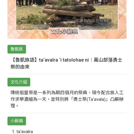
魯凱族
【魯凱族語】ta‘avalra ‘i tatolohae ni｜萬山部落勇士
祭的由來
文化介紹
傳統祖靈祭是一系列為期四個月的祭典，現今配合族人工
作求學濃縮為一天，並特別將「勇士祭(Ta‘avala)」凸顯辦
理。
小辭典
ta‘avalra