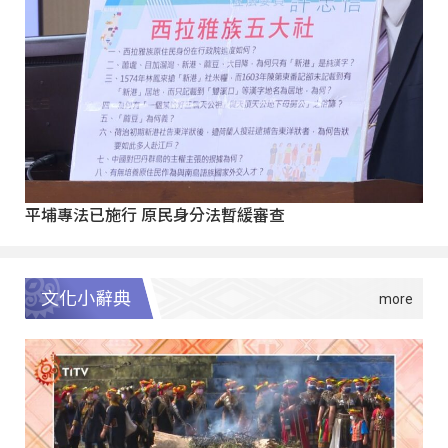
平埔專法已施行 原民身分法暫緩審查
文化小辭典