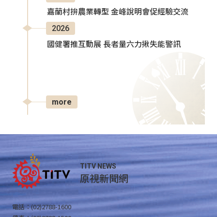
嘉蘭村拚農業轉型 金峰說明會促經驗交流
2026
國健署推互動展 長者量六力揪失能警訊
more
TITV NEWS
原視新聞網
電話：(02)2788-1600