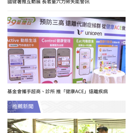
國健署推互動展 長者量六力揪失能警訊
基金會攜手超商、診所 推「健康ACE」遠離疾病
推薦新聞