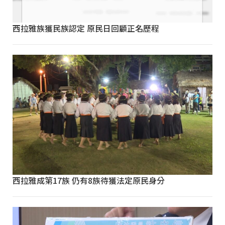
西拉雅族獲民族認定 原民日回顧正名歷程
西拉雅成第17族 仍有8族待獲法定原民身分