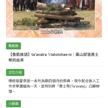
魯凱族
【魯凱族語】ta‘avalra ‘i tatolohae ni｜萬山部落勇士
祭的由來
文化介紹
傳統祖靈祭是一系列為期四個月的祭典，現今配合族人工
作求學濃縮為一天，並特別將「勇士祭(Ta‘avala)」凸顯辦
理。
小辭典