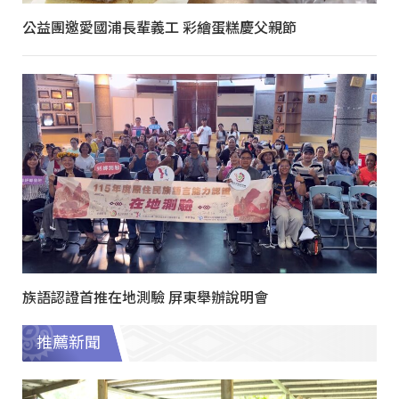
公益團邀愛國浦長輩義工 彩繪蛋糕慶父親節
族語認證首推在地測驗 屏東舉辦說明會
推薦新聞