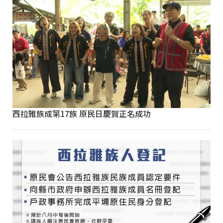
西拉雅族成第17族 原民日慶賀正名成功