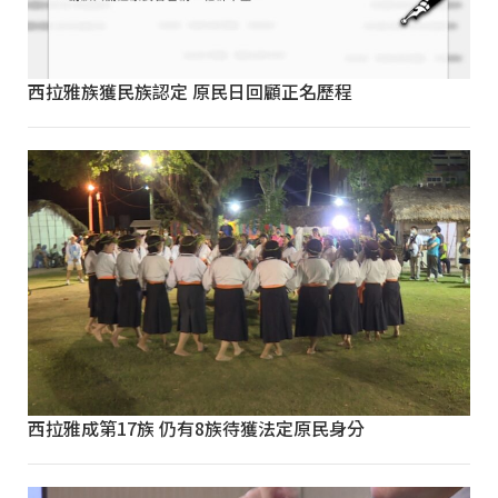
西拉雅族獲民族認定 原民日回顧正名歷程
西拉雅成第17族 仍有8族待獲法定原民身分