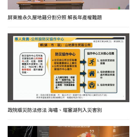
屏東推永久屋地籍分割分照 解長年產權難題
政院版災防法修法 海嘯、堰塞湖列入災害別