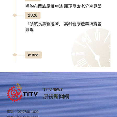
探詢布農族尾椎療法 那瑪夏耆老分享見聞
2026
「領航長壽新經濟」 高齡健康產業博覽會
登場
more
TITV NEWS
原視新聞網
電話：(02)2788-1600