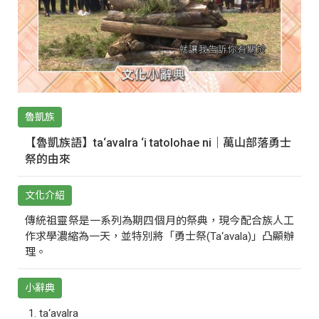
魯凱族
【魯凱族語】ta‘avalra ‘i tatolohae ni｜萬山部落勇士
祭的由來
文化介紹
傳統祖靈祭是一系列為期四個月的祭典，現今配合族人工
作求學濃縮為一天，並特別將「勇士祭(Ta‘avala)」凸顯辦
理。
小辭典
ta‘avalra