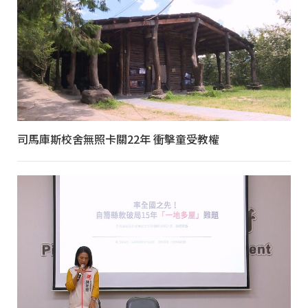
司馬庫斯校舍無照卡關22年 衝擊童受教權