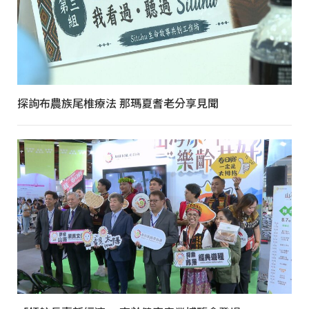
探詢布農族尾椎療法 那瑪夏耆老分享見聞