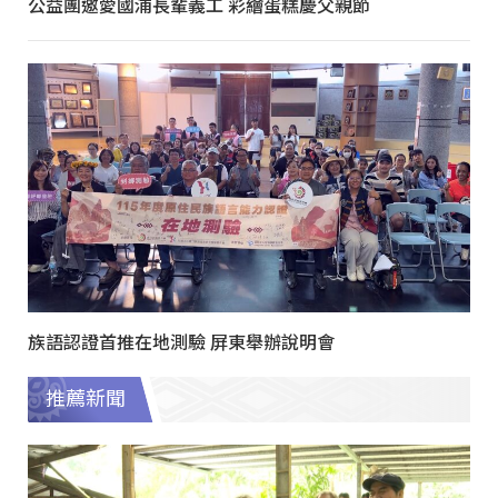
公益團邀愛國浦長輩義工 彩繪蛋糕慶父親節
族語認證首推在地測驗 屏東舉辦說明會
推薦新聞