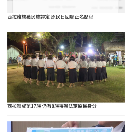
西拉雅族獲民族認定 原民日回顧正名歷程
西拉雅成第17族 仍有8族待獲法定原民身分