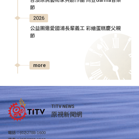
台澳原民藝術家共創作品 同登Garma音樂
節
2026
公益團邀愛國浦長輩義工 彩繪蛋糕慶父親
節
more
TITV NEWS
原視新聞網
電話：(02)2788-1600