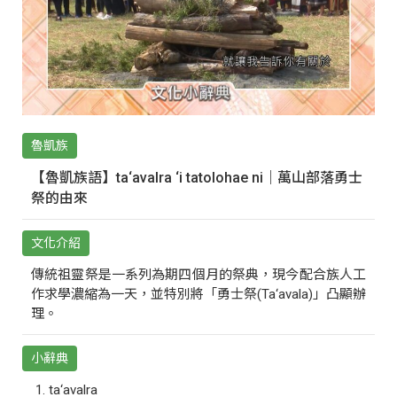
魯凱族
【魯凱族語】ta‘avalra ‘i tatolohae ni｜萬山部落勇士
祭的由來
文化介紹
傳統祖靈祭是一系列為期四個月的祭典，現今配合族人工
作求學濃縮為一天，並特別將「勇士祭(Ta‘avala)」凸顯辦
理。
小辭典
ta‘avalra