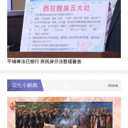
平埔專法已施行 原民身分法暫緩審查
文化小辭典