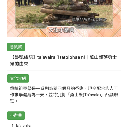
魯凱族
【魯凱族語】ta‘avalra ‘i tatolohae ni｜萬山部落勇士
祭的由來
文化介紹
傳統祖靈祭是一系列為期四個月的祭典，現今配合族人工
作求學濃縮為一天，並特別將「勇士祭(Ta‘avala)」凸顯辦
理。
小辭典
ta‘avalra