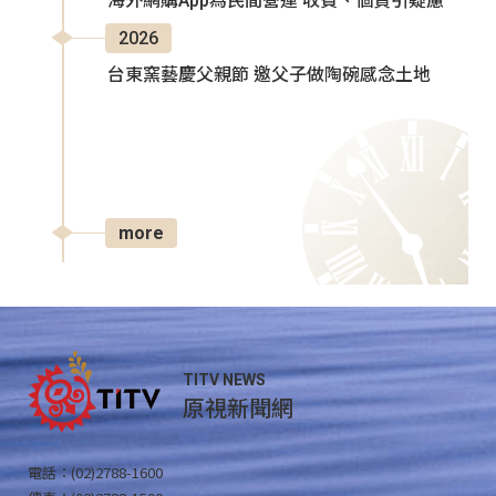
海外網購App為民間營運 收費、個資引疑慮
2026
台東窯藝慶父親節 邀父子做陶碗感念土地
more
TITV NEWS
原視新聞網
電話：(02)2788-1600