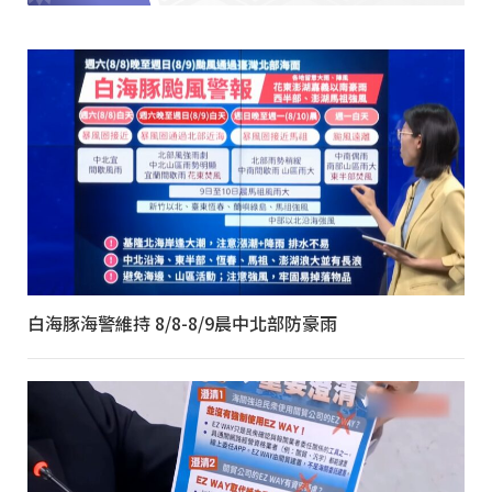
白海豚海警維持 8/8-8/9晨中北部防豪雨