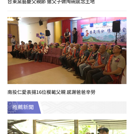
台東窯藝慶父親節 邀父子做陶碗感念土地
南投仁愛表揚16位模範父親 感謝爸爸辛勞
推薦新聞