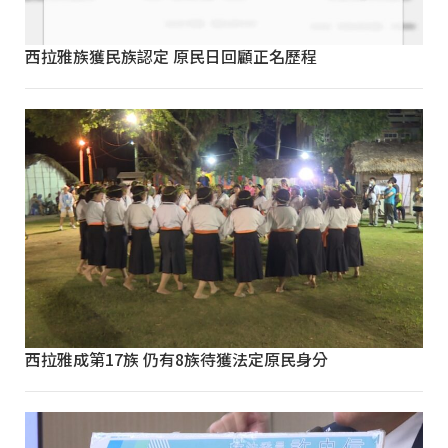
西拉雅族獲民族認定 原民日回顧正名歷程
西拉雅成第17族 仍有8族待獲法定原民身分