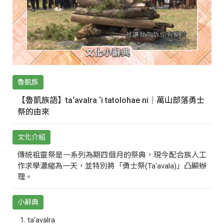
魯凱族
【魯凱族語】ta‘avalra ‘i tatolohae ni｜萬山部落勇士
祭的由來
文化介紹
傳統祖靈祭是一系列為期四個月的祭典，現今配合族人工
作求學濃縮為一天，並特別將「勇士祭(Ta‘avala)」凸顯辦
理。
小辭典
ta‘avalra