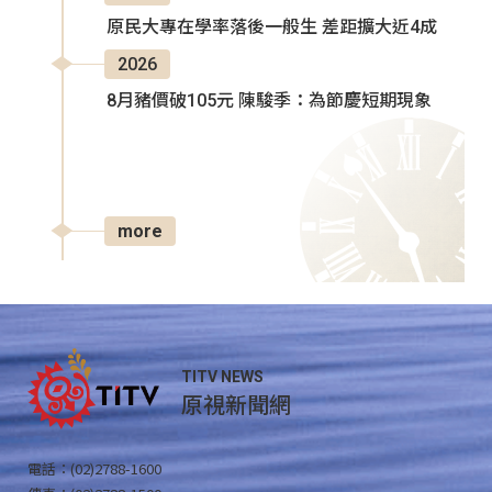
原民大專在學率落後一般生 差距擴大近4成
2026
8月豬價破105元 陳駿季：為節慶短期現象
more
TITV NEWS
原視新聞網
電話：(02)2788-1600