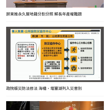
屏東推永久屋地籍分割分照 解長年產權難題
政院版災防法修法 海嘯、堰塞湖列入災害別