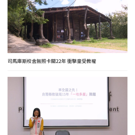
司馬庫斯校舍無照卡關22年 衝擊童受教權