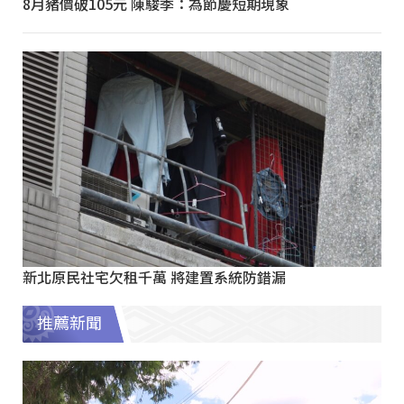
8月豬價破105元 陳駿季：為節慶短期現象
新北原民社宅欠租千萬 將建置系統防錯漏
推薦新聞