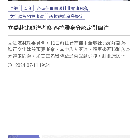
原鄉
深度
台南佳里蕭壠社北頭洋部落
文化建設預算考察
西拉雅族身分認定
立委赴北頭洋考察 西拉雅身分認定引關注
立法院財政委員會，11日前往台南佳里蕭壠社北頭洋部落，
進行文化建設預算考察，其中族人關注，釋憲後西拉雅族身
分認定問題，尤其正名後權益是否受到保障，對此原民會表
示，目前已配合專家學者，持續召開地方座談，蒐集意見調
2024-07-11 19:34
整草案內容。