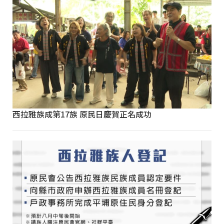
西拉雅族成第17族 原民日慶賀正名成功