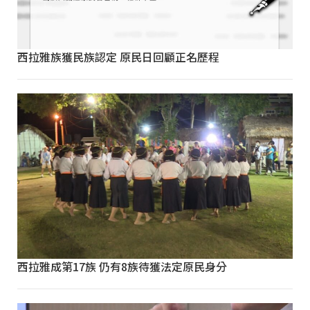
西拉雅族獲民族認定 原民日回顧正名歷程
西拉雅成第17族 仍有8族待獲法定原民身分