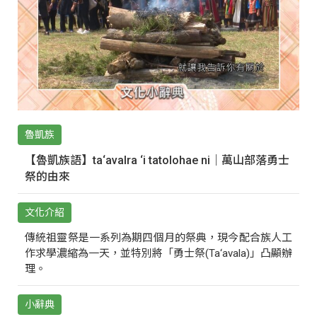
魯凱族
【魯凱族語】ta‘avalra ‘i tatolohae ni｜萬山部落勇士
祭的由來
文化介紹
傳統祖靈祭是一系列為期四個月的祭典，現今配合族人工
作求學濃縮為一天，並特別將「勇士祭(Ta‘avala)」凸顯辦
理。
小辭典