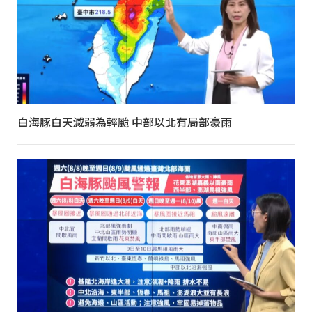
白海豚白天減弱為輕颱 中部以北有局部豪雨