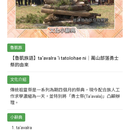
魯凱族
【魯凱族語】ta‘avalra ‘i tatolohae ni｜萬山部落勇士
祭的由來
文化介紹
傳統祖靈祭是一系列為期四個月的祭典，現今配合族人工
作求學濃縮為一天，並特別將「勇士祭(Ta‘avala)」凸顯辦
理。
小辭典
ta‘avalra