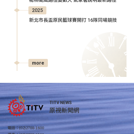
楊柳颱風路徑變數大 氣象署說明最新路徑
2025
新北市長盃原民籃球賽開打 16隊同場競技
more
TITV NEWS
原視新聞網
電話：(02)2788-1600