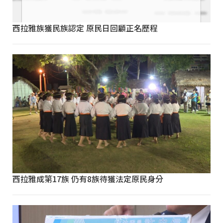
西拉雅族獲民族認定 原民日回顧正名歷程
西拉雅成第17族 仍有8族待獲法定原民身分