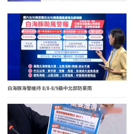
白海豚海警維持 8/8-8/9晨中北部防豪雨