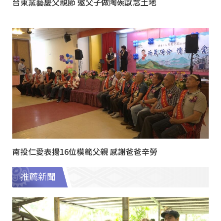
台東窯藝慶父親節 邀父子做陶碗感念土地
南投仁愛表揚16位模範父親 感謝爸爸辛勞
推薦新聞