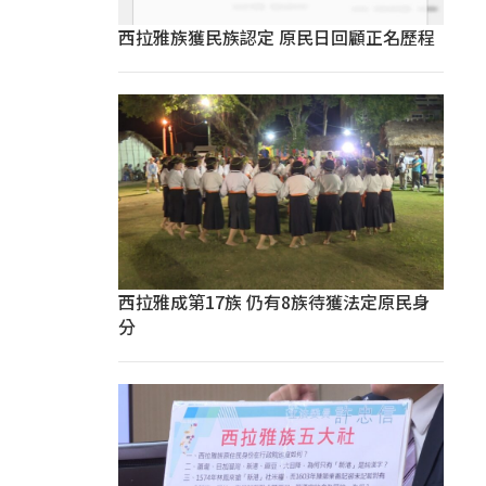
西拉雅族獲民族認定 原民日回顧正名歷程
西拉雅成第17族 仍有8族待獲法定原民身
分