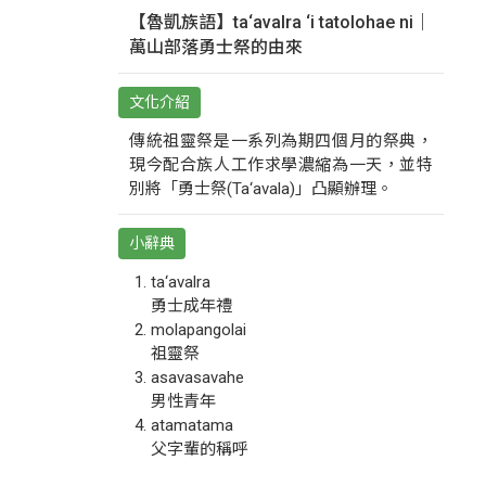
【魯凱族語】ta‘avalra ‘i tatolohae ni｜
萬山部落勇士祭的由來
文化介紹
傳統祖靈祭是一系列為期四個月的祭典，
現今配合族人工作求學濃縮為一天，並特
別將「勇士祭(Ta‘avala)」凸顯辦理。
小辭典
ta‘avalra
勇士成年禮
molapangolai
祖靈祭
asavasavahe
男性青年
atamatama
父字輩的稱呼