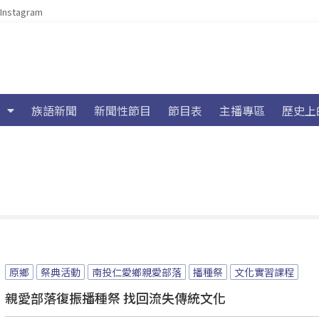
Instagram
族語新聞
新聞性節目
節目表
主播專區
歷史上
原鄉
祭典活動
南投仁愛鄉親愛部落
播種祭
文化實習課程
親愛部落復振播種祭 找回流失傳統文化