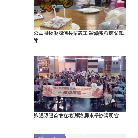
公益團邀愛國浦長輩義工 彩繪蛋糕慶父親
節
族語認證首推在地測驗 屏東舉辦說明會