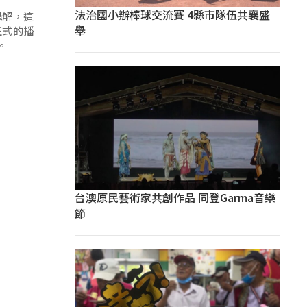
法治國小辦棒球交流賽 4縣市隊伍共襄盛
講解，這
舉
正式的播
。
台澳原民藝術家共創作品 同登Garma音樂
節