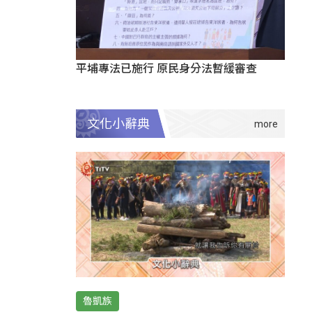
平埔專法已施行 原民身分法暫緩審查
文化小辭典
魯凱族