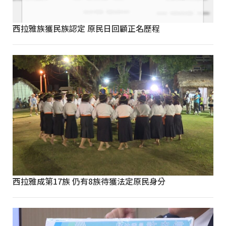
西拉雅族獲民族認定 原民日回顧正名歷程
西拉雅成第17族 仍有8族待獲法定原民身分