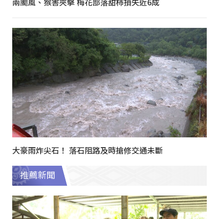
兩颱風、猴害夾擊 梅花部落甜柿損失近6成
大豪雨炸尖石！ 落石阻路及時搶修交通未斷
推薦新聞