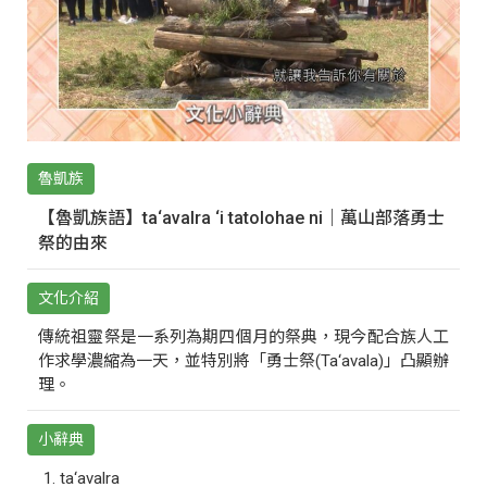
魯凱族
【魯凱族語】ta‘avalra ‘i tatolohae ni｜萬山部落勇士
祭的由來
文化介紹
傳統祖靈祭是一系列為期四個月的祭典，現今配合族人工
作求學濃縮為一天，並特別將「勇士祭(Ta‘avala)」凸顯辦
理。
小辭典
ta‘avalra