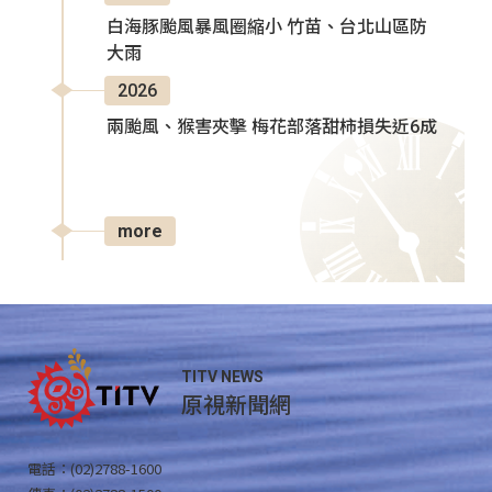
白海豚颱風暴風圈縮小 竹苗、台北山區防
大雨
2026
兩颱風、猴害夾擊 梅花部落甜柿損失近6成
more
TITV NEWS
原視新聞網
電話：(02)2788-1600