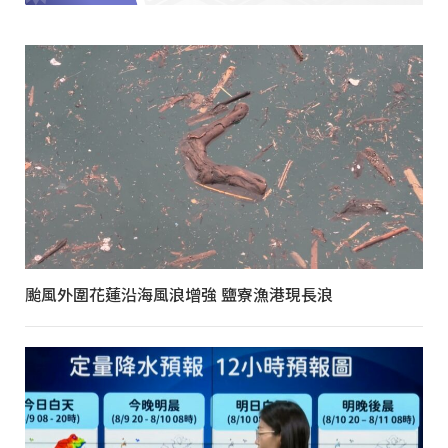
颱風外圍花蓮沿海風浪增強 鹽寮漁港現長浪