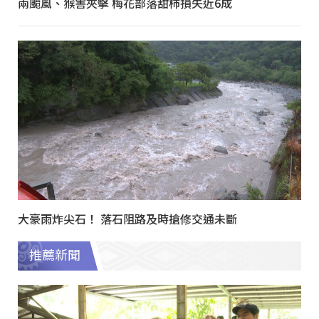
兩颱風、猴害夾擊 梅花部落甜柿損失近6成
大豪雨炸尖石！ 落石阻路及時搶修交通未斷
推薦新聞