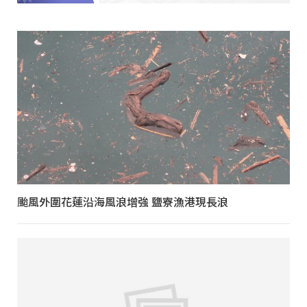
颱風外圍花蓮沿海風浪增強 鹽寮漁港現長浪