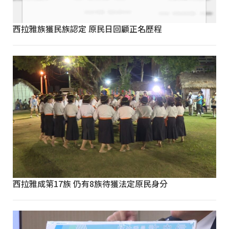
西拉雅族獲民族認定 原民日回顧正名歷程
西拉雅成第17族 仍有8族待獲法定原民身分