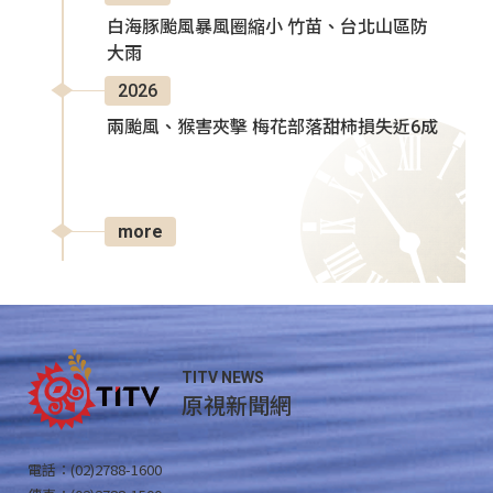
白海豚颱風暴風圈縮小 竹苗、台北山區防
大雨
2026
兩颱風、猴害夾擊 梅花部落甜柿損失近6成
more
TITV NEWS
原視新聞網
電話：(02)2788-1600