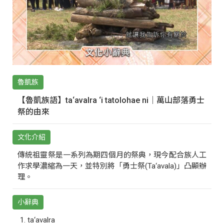
魯凱族
【魯凱族語】ta‘avalra ‘i tatolohae ni｜萬山部落勇士
祭的由來
文化介紹
傳統祖靈祭是一系列為期四個月的祭典，現今配合族人工
作求學濃縮為一天，並特別將「勇士祭(Ta‘avala)」凸顯辦
理。
小辭典
ta‘avalra