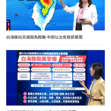
白海豚白天減弱為輕颱 中部以北有局部豪雨