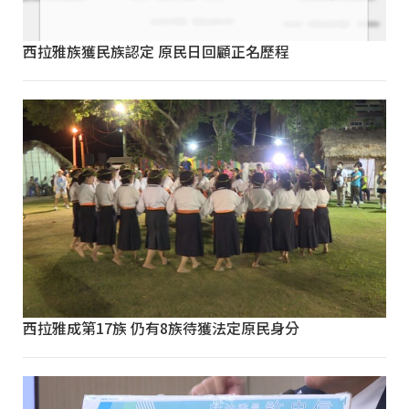
西拉雅族獲民族認定 原民日回顧正名歷程
西拉雅成第17族 仍有8族待獲法定原民身分