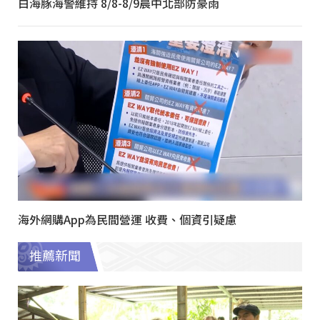
白海豚海警維持 8/8-8/9晨中北部防豪雨
海外網購App為民間營運 收費、個資引疑慮
推薦新聞