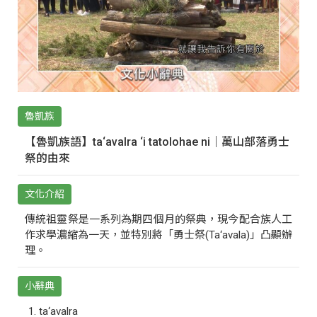
魯凱族
【魯凱族語】ta‘avalra ‘i tatolohae ni｜萬山部落勇士
祭的由來
文化介紹
傳統祖靈祭是一系列為期四個月的祭典，現今配合族人工
作求學濃縮為一天，並特別將「勇士祭(Ta‘avala)」凸顯辦
理。
小辭典
ta‘avalra