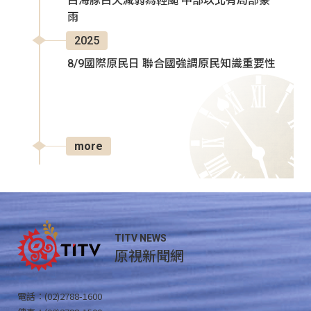
白海豚白天減弱為輕颱 中部以北有局部豪
雨
2025
8/9國際原民日 聯合國強調原民知識重要性
more
TITV NEWS
原視新聞網
電話：(02)2788-1600