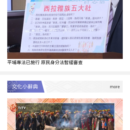
平埔專法已施行 原民身分法暫緩審查
文化小辭典