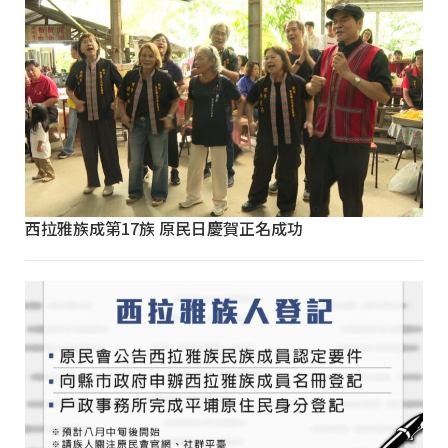
西拉雅族成第17族 原民日慶賀正名成功