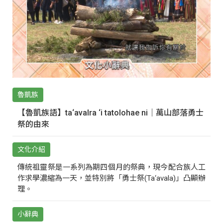
魯凱族
【魯凱族語】ta‘avalra ‘i tatolohae ni｜萬山部落勇士
祭的由來
文化介紹
傳統祖靈祭是一系列為期四個月的祭典，現今配合族人工
作求學濃縮為一天，並特別將「勇士祭(Ta‘avala)」凸顯辦
理。
小辭典