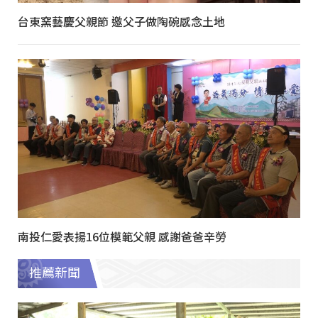
台東窯藝慶父親節 邀父子做陶碗感念土地
南投仁愛表揚16位模範父親 感謝爸爸辛勞
推薦新聞