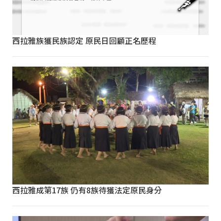
西拉雅族獲民族認定 原民日回顧正名歷程
西拉雅成第17族 仍有8族待獲法定原民身分