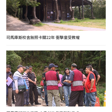
司馬庫斯校舍無照卡關22年 衝擊童受教權