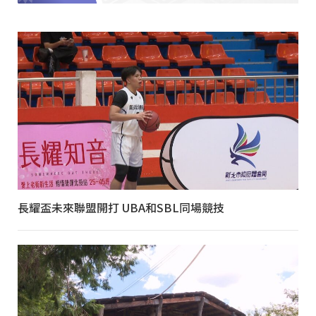
長耀盃未來聯盟開打 UBA和SBL同場競技