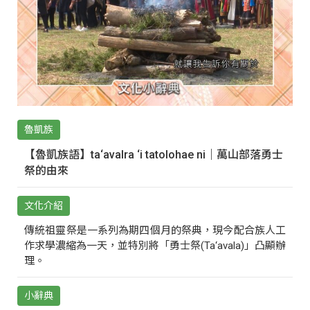
魯凱族
【魯凱族語】ta‘avalra ‘i tatolohae ni｜萬山部落勇士
祭的由來
文化介紹
傳統祖靈祭是一系列為期四個月的祭典，現今配合族人工
作求學濃縮為一天，並特別將「勇士祭(Ta‘avala)」凸顯辦
理。
小辭典