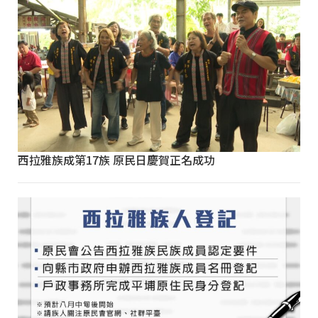
西拉雅族成第17族 原民日慶賀正名成功