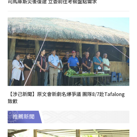
司馬庫斯災後復建 立委前往考察盤點需求
【涉己新聞】原文會新劇名爆爭議 團隊8/7赴Tafalong
致歉
推薦新聞