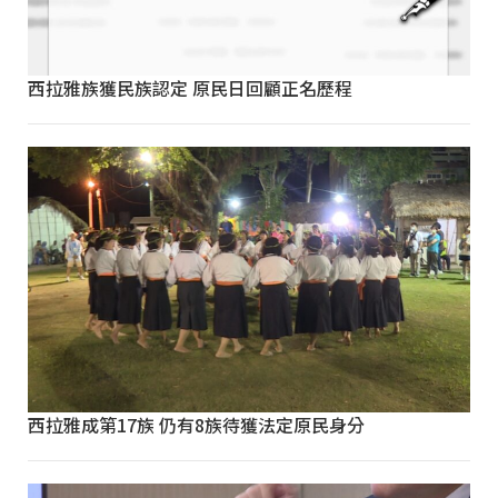
西拉雅族獲民族認定 原民日回顧正名歷程
西拉雅成第17族 仍有8族待獲法定原民身分