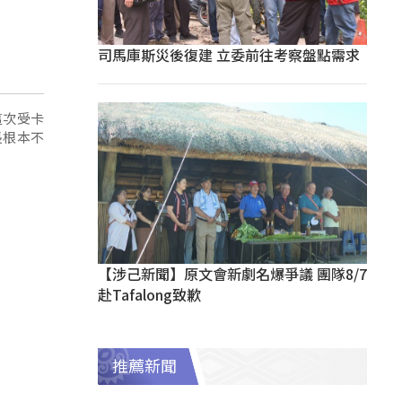
司馬庫斯災後復建 立委前往考察盤點需求
這次受卡
長根本不
【涉己新聞】原文會新劇名爆爭議 團隊8/7
赴Tafalong致歉
推薦新聞