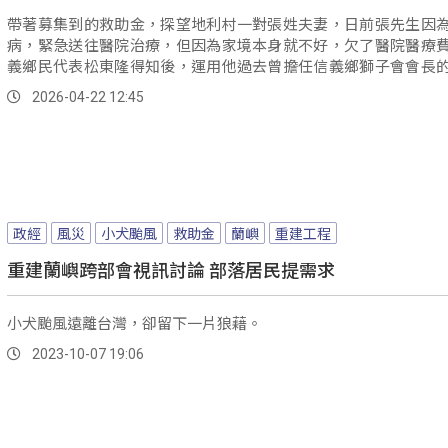
帶著募集到的救助金，探望地利村一對張姓夫妻，日前張先生因
病，緊急送往醫院治療，但因為家境本身就不好，欠了醫院醫療
義鄉民代表松東隆得知後，運用他過去曾擔任信義鄉獅子會會長
募集獅子會眾的愛心捐款，來繳納醫療費用...。
2026-04-22 12:45
政經
風災
小犬颱風
救助金
蘭嶼
重建工程
重建蘭嶼跨部會視訊討論 部落居民提需求
小犬颱風遠離台灣，卻留下一片狼藉。
2023-10-07 19:06