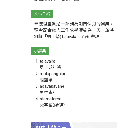
文化介紹
傳統祖靈祭是一系列為期四個月的祭典，
現今配合族人工作求學濃縮為一天，並特
別將「勇士祭(Ta‘avala)」凸顯辦理。
小辭典
ta‘avalra
勇士成年禮
molapangolai
祖靈祭
asavasavahe
男性青年
atamatama
父字輩的稱呼
歷史上的今天