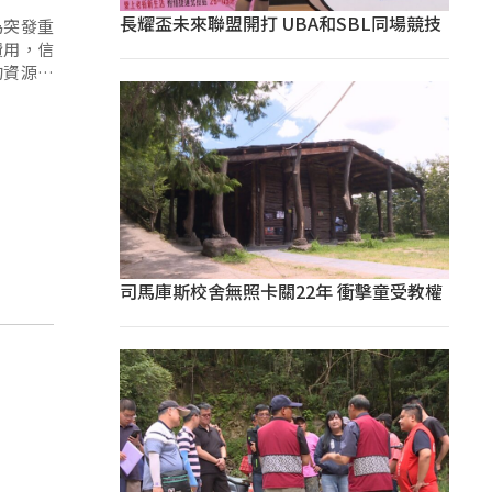
長耀盃未來聯盟開打 UBA和SBL同場競技
為突發重
費用，信
的資源，
司馬庫斯校舍無照卡關22年 衝擊童受教權