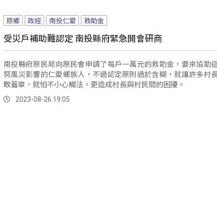
原鄉
政經
南投仁愛
救助金
受災戶補助難認定 南投縣府緊急開會研商
南投縣府原民局向原民會申請了每戶一萬元的救助金，要來協助
努風災影響的仁愛鄉族人，不過認定原則過於含糊，就讓許多村
敢蓋章，就怕不小心觸法，更造成村長與村民間的困擾。
2023-08-26 19:05