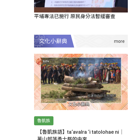
平埔專法已施行 原民身分法暫緩審查
文化小辭典
魯凱族
【魯凱族語】ta‘avalra ‘i tatolohae ni｜
萬山部落勇士祭的由來