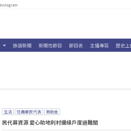
Instagram
族語新聞
新聞性節目
節目表
主播專區
歷史上
生活
信義鄉民代表
救助金
民代募資源 愛心助地利村邊緣戶度過難關