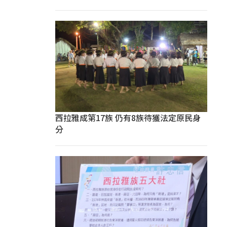
西拉雅成第17族 仍有8族待獲法定原民身
分