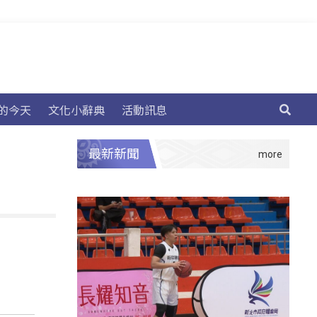
的今天
文化小辭典
活動訊息
最新新聞