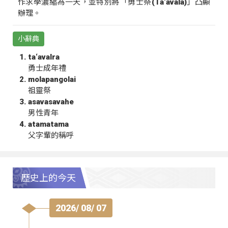
作求學濃縮為一天，並特別將「勇士祭(Ta‘avala)」凸顯
辦理。
小辭典
ta‘avalra
勇士成年禮
molapangolai
祖靈祭
asavasavahe
男性青年
atamatama
父字輩的稱呼
歷史上的今天
2026/ 08/ 07