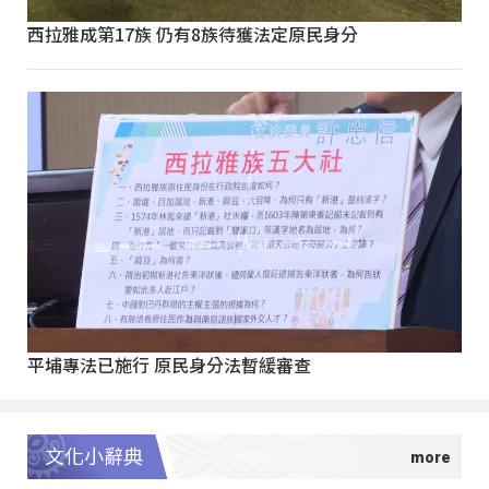
西拉雅成第17族 仍有8族待獲法定原民身分
平埔專法已施行 原民身分法暫緩審查
文化小辭典