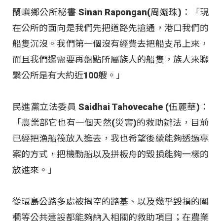
蘭嶼鄉公所秘書 Sinan Rapongan(周孋珠)：「現
在公所的面向是我們先把道路先搶通，港口我們的
船隻沉沒。我們第一個沒有經費去把船支吊上來，
而且我們還需要再盤點所屬族人的船隻，族人來聯
繫公所是有大約近100艘。」
民進黨立法委員 Saidhai Tahovecahe (伍麗華)：
「農業部它也有一個天然(災害)的救助辦法，目前
已經把漁船筏放入進去，我也希望後續能夠透過專
案的方式，把機動船以及拼板舟的毀損能夠一樣的
放進來。」
從環島公路多處被掏空的路基、以及幾乎毀損的圍
欄等公共建設都能夠納入相關的救助項目；在農業