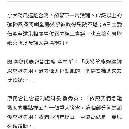
小犬颱風遠離台灣，卻留下一片狼藉。17級以上的
強陣風讓蘭嶼全島幾乎被吹得殘破不堪；6日立委
伍麗華邀集相關單位召開線上會議，也直接和蘭嶼
鄉公所以及族人當場視訊。
蘭嶼鄉代表會副主席 李奉祈：「我希望能夠建議
以專款專用，過去像天秤颱風的一個經費補助來去
比照辦理。」
原民會社會福利處科長 劉秀英：「依照我們急難
救助的要點裡面有一個重大災害，這個部分就是類
似專款專用；我們這個是以每一戶最高就是一萬塊
來做補助。」