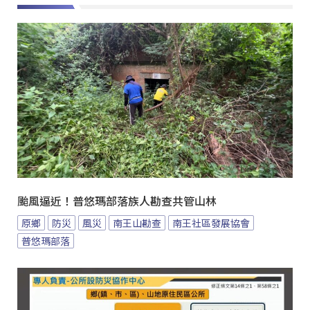
颱風逼近！普悠瑪部落族人勘查共管山林
原鄉
防災
風災
南王山勘查
南王社區發展協會
普悠瑪部落