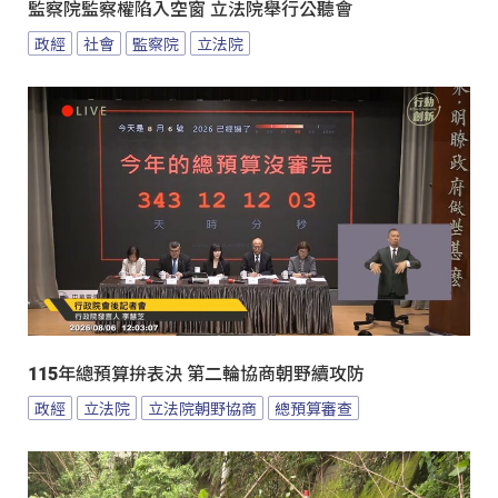
監察院監察權陷入空窗 立法院舉行公聽會
政經
社會
監察院
立法院
115年總預算拚表決 第二輪協商朝野續攻防
政經
立法院
立法院朝野協商
總預算審查