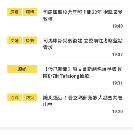
司馬庫斯校舍無照卡關22年 衝擊童受
原鄉
環境
教權
19:40
司馬庫斯災後復建 立委前往考察盤點
交通
原鄉
需求
19:37
【涉己新聞】原文會新劇名爆爭議 團
原鄉
隊8/7赴Tafalong致歉
19:31
颱風逼近！普悠瑪部落族人勘查共管
原鄉
防災
山林
19:20