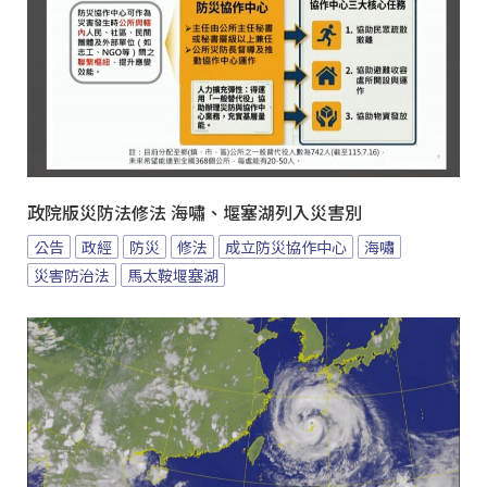
政院版災防法修法 海嘯、堰塞湖列入災害別
公告
政經
防災
修法
成立防災協作中心
海嘯
災害防治法
馬太鞍堰塞湖