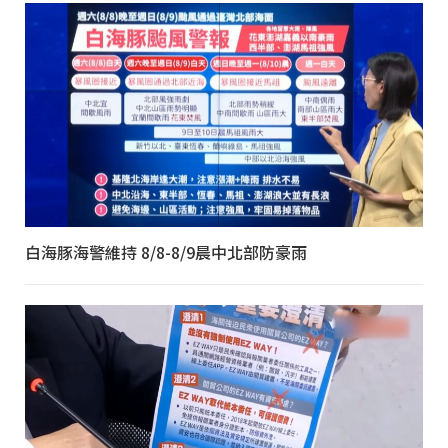
白海豚海警維持 8/8-8/9晨中北部防豪雨