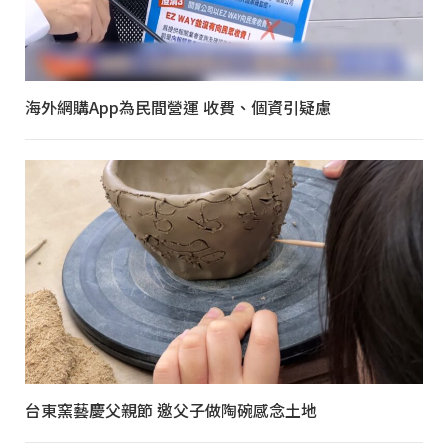
海外網購App為民間營運 收費、個資引疑慮
台東窯藝慶父親節 邀父子做陶碗感念土地