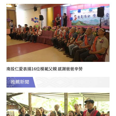
南投仁愛表揚16位模範父親 感謝爸爸辛勞
推薦新聞