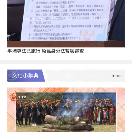
平埔專法已施行 原民身分法暫緩審查
文化小辭典