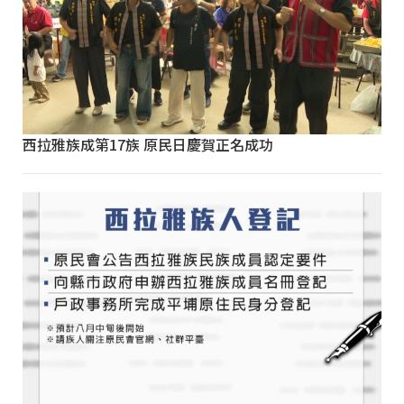
西拉雅族成第17族 原民日慶賀正名成功