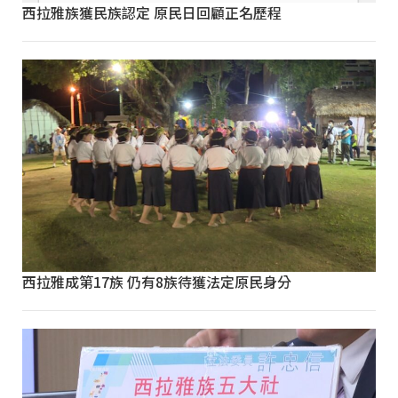
西拉雅族獲民族認定 原民日回顧正名歷程
西拉雅成第17族 仍有8族待獲法定原民身分