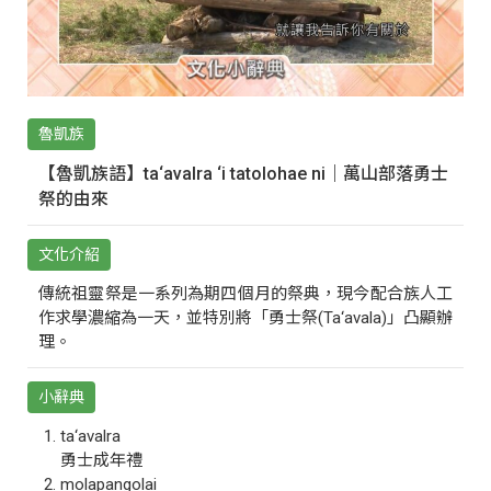
魯凱族
【魯凱族語】ta‘avalra ‘i tatolohae ni｜萬山部落勇士
祭的由來
文化介紹
傳統祖靈祭是一系列為期四個月的祭典，現今配合族人工
作求學濃縮為一天，並特別將「勇士祭(Ta‘avala)」凸顯辦
理。
小辭典
ta‘avalra
勇士成年禮
molapangolai