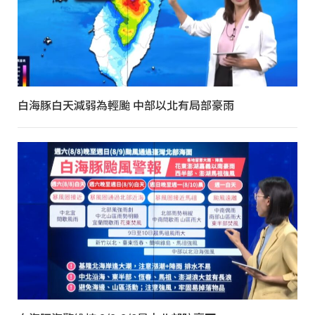
白海豚白天減弱為輕颱 中部以北有局部豪雨