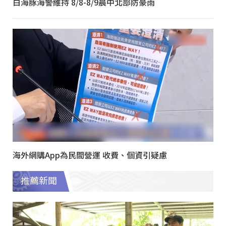
白海豚海警維持 8/8-8/9晨中北部防豪雨
海外網購App為民間營運 收費、個資引疑慮
推薦新聞