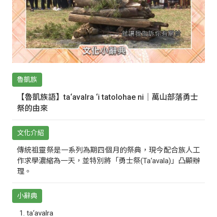
魯凱族
【魯凱族語】ta‘avalra ‘i tatolohae ni｜萬山部落勇士
祭的由來
文化介紹
傳統祖靈祭是一系列為期四個月的祭典，現今配合族人工
作求學濃縮為一天，並特別將「勇士祭(Ta‘avala)」凸顯辦
理。
小辭典
ta‘avalra