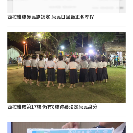
西拉雅族獲民族認定 原民日回顧正名歷程
西拉雅成第17族 仍有8族待獲法定原民身分