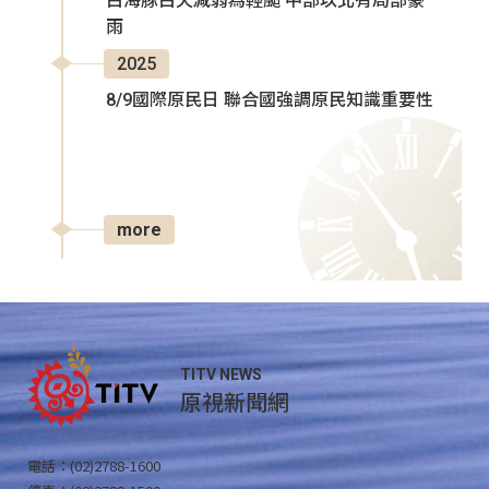
白海豚白天減弱為輕颱 中部以北有局部豪
雨
2025
8/9國際原民日 聯合國強調原民知識重要性
more
TITV NEWS
原視新聞網
電話：(02)2788-1600