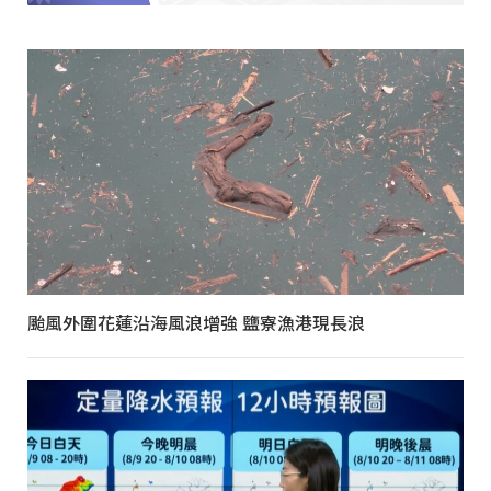
颱風外圍花蓮沿海風浪增強 鹽寮漁港現長浪