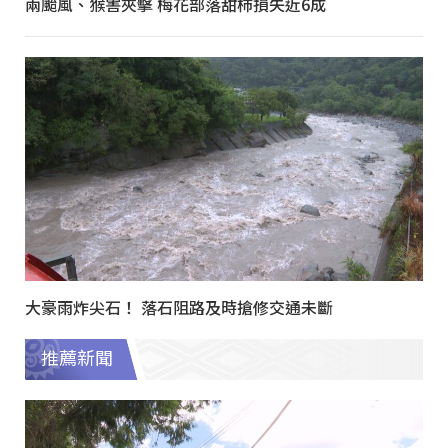
兩颱風、猴害夾擊 梅花部落甜柿損失近6成
大豪雨炸尖石！ 落石阻路及時搶修交通未斷
推薦新聞