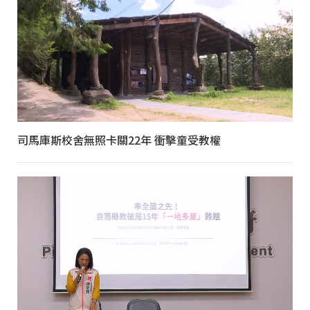
司馬庫斯校舍無照卡關22年 衝擊童受教權