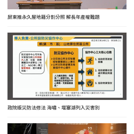
屏東推永久屋地籍分割分照 解長年產權難題
政院版災防法修法 海嘯、堰塞湖列入災害別