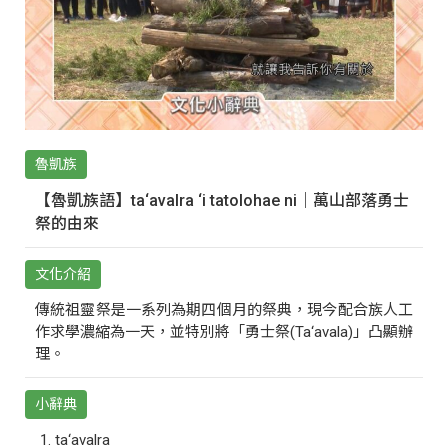
魯凱族
【魯凱族語】ta‘avalra ‘i tatolohae ni｜萬山部落勇士
祭的由來
文化介紹
傳統祖靈祭是一系列為期四個月的祭典，現今配合族人工
作求學濃縮為一天，並特別將「勇士祭(Ta‘avala)」凸顯辦
理。
小辭典
ta‘avalra