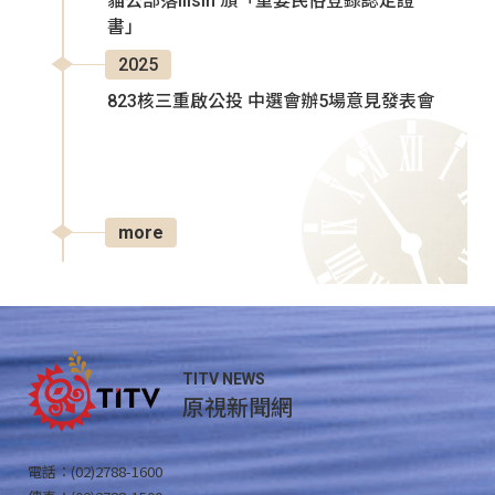
貓公部落Ilisin 頒「重要民俗登錄認定證
書」
2025
823核三重啟公投 中選會辦5場意見發表會
more
TITV NEWS
原視新聞網
電話：(02)2788-1600