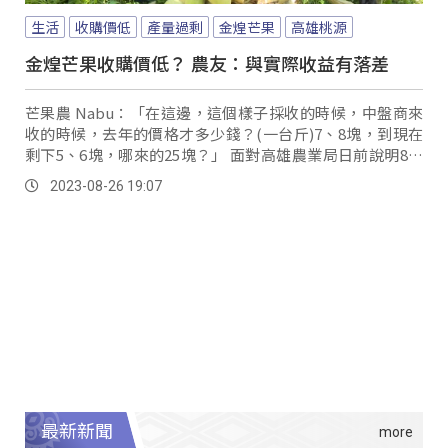
生活
收購價低
產量過剩
金煌芒果
高雄桃源
金煌芒果收購價低？ 農友：與實際收益有落差
芒果農 Nabu：「在這邊，這個樣子採收的時候，中盤商來
收的時候，去年的價格才多少錢？(一台斤)7、8塊，到現在
剩下5、6塊，哪來的25塊？」 面對高雄農業局日前說明8月
金煌芒果在北部農產批發市場拍賣價格是每公斤25.5元，這
2023-08-26 19:07
段話農民聽來真的很無言；由於近年因為受到中國禁止進口
導致芒果產量過剩，再加上前陣子颱風侵襲，讓芒果的收購
價低到剩下個位數。
最新新聞