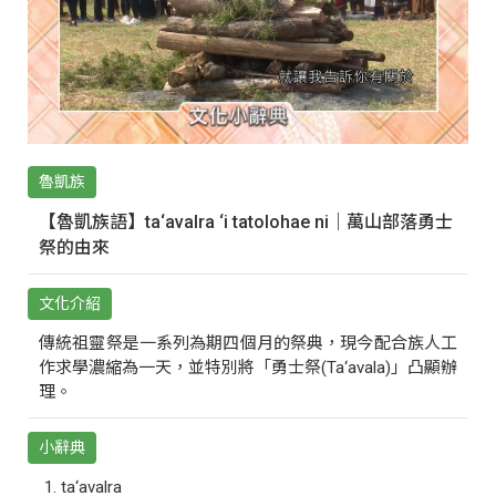
魯凱族
【魯凱族語】ta‘avalra ‘i tatolohae ni｜萬山部落勇士
祭的由來
文化介紹
傳統祖靈祭是一系列為期四個月的祭典，現今配合族人工
作求學濃縮為一天，並特別將「勇士祭(Ta‘avala)」凸顯辦
理。
小辭典
ta‘avalra