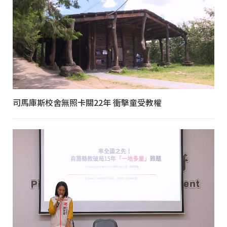
司馬庫斯校舍無照卡關22年 衝擊童受教權