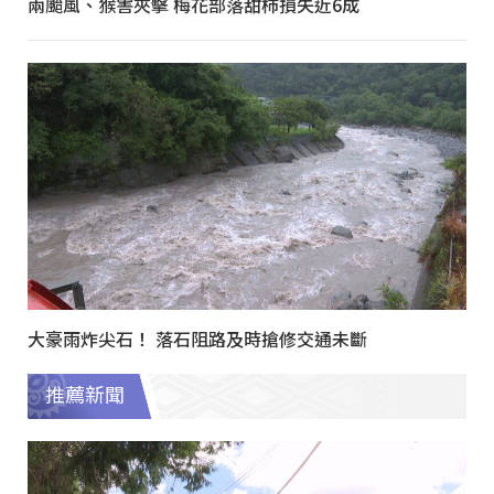
兩颱風、猴害夾擊 梅花部落甜柿損失近6成
大豪雨炸尖石！ 落石阻路及時搶修交通未斷
推薦新聞