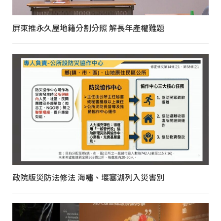
屏東推永久屋地籍分割分照 解長年產權難題
政院版災防法修法 海嘯、堰塞湖列入災害別