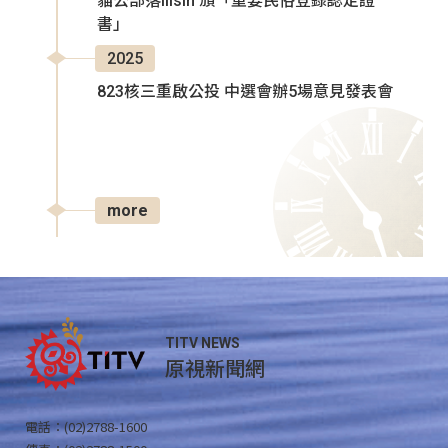
貓公部落Ilisin 頒「重要民俗登錄認定證
書」
2025
823核三重啟公投 中選會辦5場意見發表會
more
TITV NEWS
原視新聞網
電話：(02)2788-1600