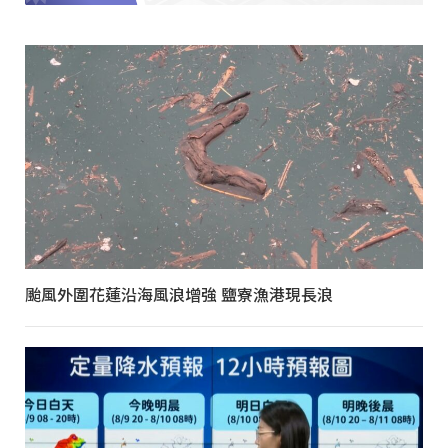
颱風外圍花蓮沿海風浪增強 鹽寮漁港現長浪