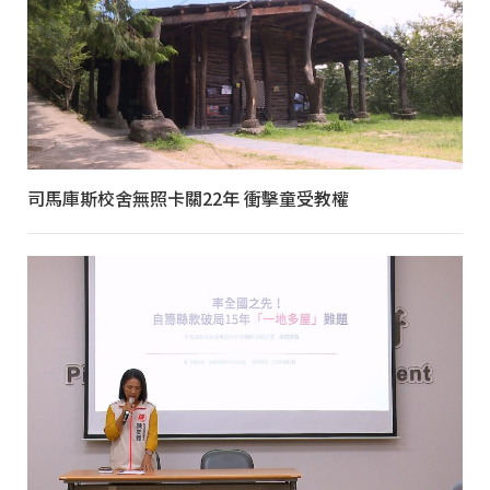
司馬庫斯校舍無照卡關22年 衝擊童受教權