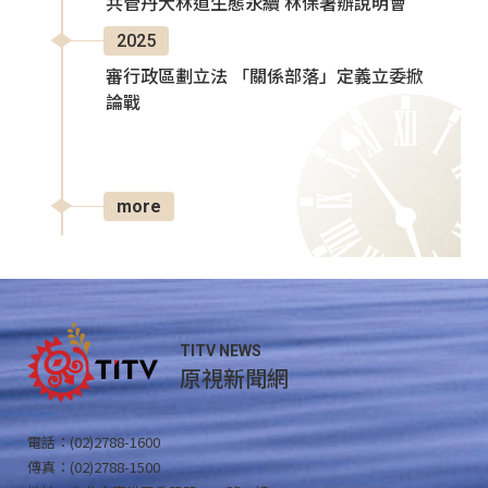
共管丹大林道生態永續 林保署辦說明會
2025
審行政區劃立法 「關係部落」定義立委掀
論戰
more
TITV NEWS
原視新聞網
電話：(02)2788-1600
傳真：(02)2788-1500