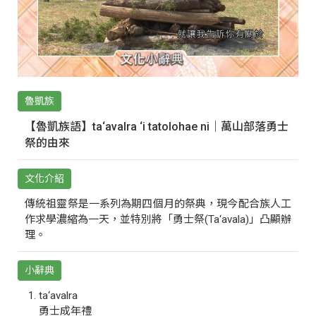
魯凱族
【魯凱族語】ta‘avalra ‘i tatolohae ni｜萬山部落勇士
祭的由來
文化介紹
傳統祖靈祭是一系列為期四個月的祭典，現今配合族人工
作求學濃縮為一天，並特別將「勇士祭(Ta‘avala)」凸顯辦
理。
小辭典
ta‘avalra
勇士成年禮