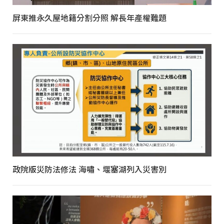
屏東推永久屋地籍分割分照 解長年產權難題
政院版災防法修法 海嘯、堰塞湖列入災害別