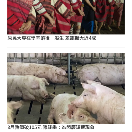
原民大專在學率落後一般生 差距擴大近4成
8月豬價破105元 陳駿季：為節慶短期現象