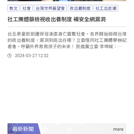
教文
社會
台灣世界展望會
收出養制度
社工出走潮
社工團體籲檢視收出養制度 補安全網漏洞
台北男童剴剴遭保母凌虐身亡震驚社會，各界開始檢視台灣
的收出養制度，漏洞到底出在哪？立委偕同社工團體舉辦記
者會，呼籲外界救救孩子的未來！ 民進黨立委 李坤城：「資
源不足也造成兒少業務人力還有相關制度難以完善，所以我
2024-03-27 12:32
們是建議說政府要逐年提高兒少預算，要達到OECD國家平
均要佔GDP的6%以上。
最新新聞