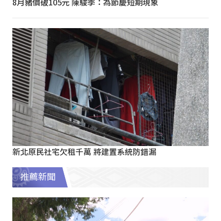
8月豬價破105元 陳駿季：為節慶短期現象
新北原民社宅欠租千萬 將建置系統防錯漏
推薦新聞