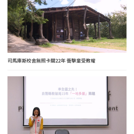
司馬庫斯校舍無照卡關22年 衝擊童受教權