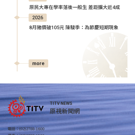
原民大專在學率落後一般生 差距擴大近4成
2026
8月豬價破105元 陳駿季：為節慶短期現象
more
TITV NEWS
原視新聞網
電話：(02)2788-1600