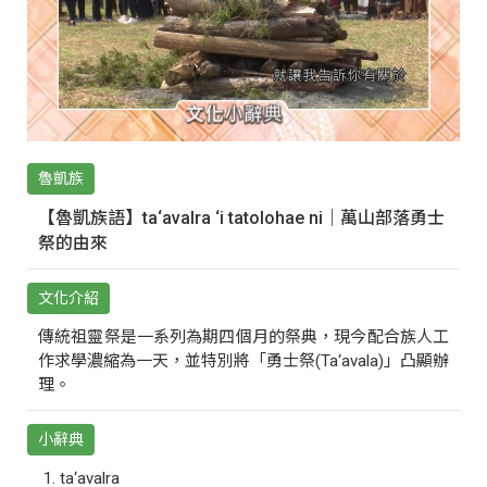
魯凱族
【魯凱族語】ta‘avalra ‘i tatolohae ni｜萬山部落勇士
祭的由來
文化介紹
傳統祖靈祭是一系列為期四個月的祭典，現今配合族人工
作求學濃縮為一天，並特別將「勇士祭(Ta‘avala)」凸顯辦
理。
小辭典
ta‘avalra