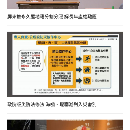
屏東推永久屋地籍分割分照 解長年產權難題
政院版災防法修法 海嘯、堰塞湖列入災害別