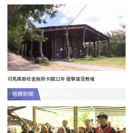
司馬庫斯校舍無照卡關22年 衝擊童受教權
推薦新聞