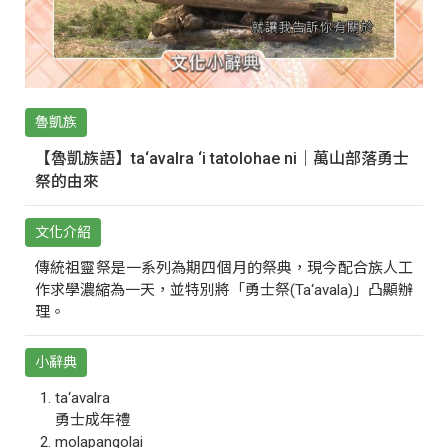
魯凱族
【魯凱族語】ta‘avalra ‘i tatolohae ni｜萬山部落勇士
祭的由來
文化介紹
傳統祖靈祭是一系列為期四個月的祭典，現今配合族人工
作求學濃縮為一天，並特別將「勇士祭(Ta‘avala)」凸顯辦
理。
小辭典
ta‘avalra
勇士成年禮
molapangolai