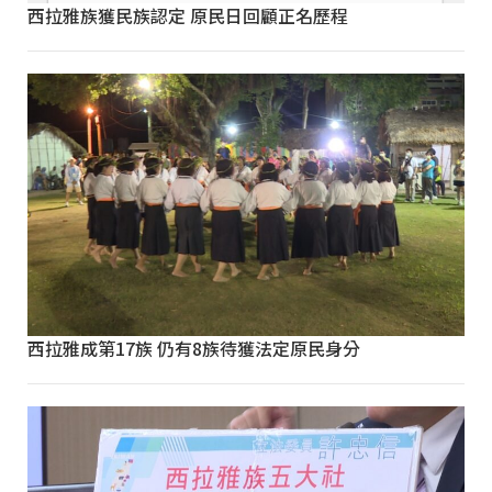
西拉雅族獲民族認定 原民日回顧正名歷程
西拉雅成第17族 仍有8族待獲法定原民身分