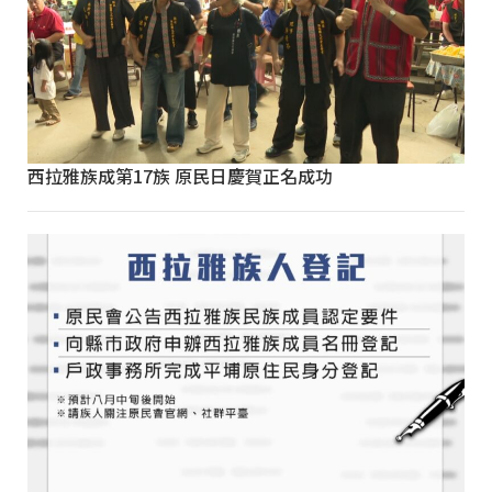
西拉雅族成第17族 原民日慶賀正名成功