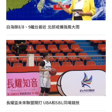
白海豚8/8、9離台最近 北部戒備強風大雨
長耀盃未來聯盟開打 UBA和SBL同場競技