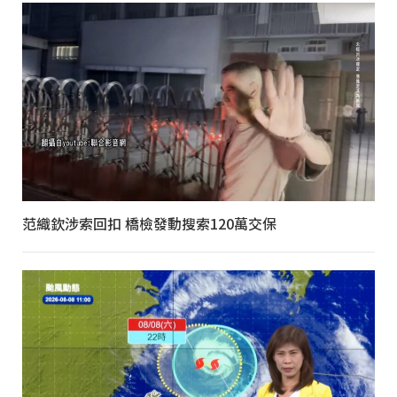
范織欽涉索回扣 橋檢發動搜索120萬交保