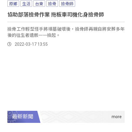
原鄉
生活
台東
撿骨
撿骨師
協助部落撿骨作業 拖板車司機化身撿骨師
撿骨工作輕型怪手將墳墓破壞後，撿骨師再親自將安葬多年
後的往生者遺骸一一撿起。
2022-03-17 13:55
最新新聞