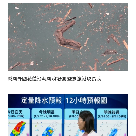
颱風外圍花蓮沿海風浪增強 鹽寮漁港現長浪