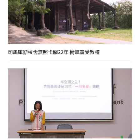
司馬庫斯校舍無照卡關22年 衝擊童受教權