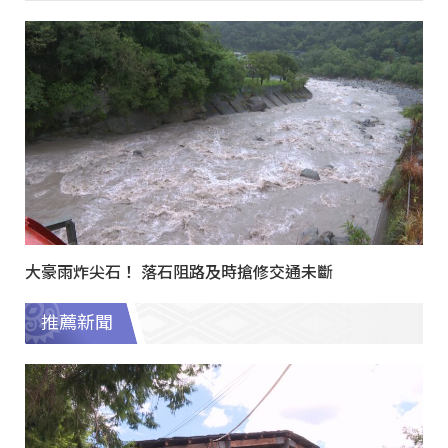
大豪雨炸尖石！ 落石阻路及時搶修交通未斷
推薦新聞