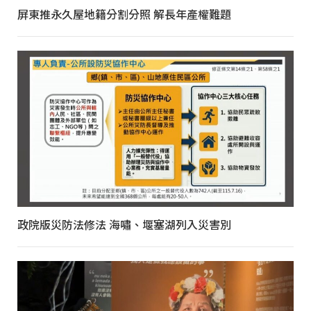
屏東推永久屋地籍分割分照 解長年產權難題
政院版災防法修法 海嘯、堰塞湖列入災害別