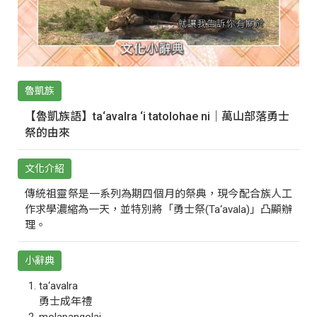
魯凱族
【魯凱族語】ta‘avalra ‘i tatolohae ni｜萬山部落勇士
祭的由來
文化介紹
傳統祖靈祭是一系列為期四個月的祭典，現今配合族人工
作求學濃縮為一天，並特別將「勇士祭(Ta‘avala)」凸顯辦
理。
小辭典
ta‘avalra
勇士成年禮
molapangolai