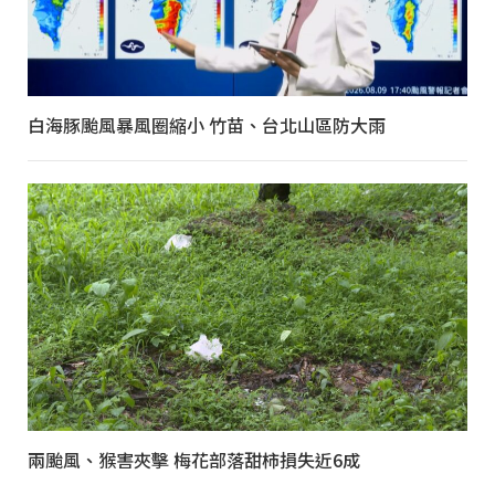
白海豚颱風暴風圈縮小 竹苗、台北山區防大雨
兩颱風、猴害夾擊 梅花部落甜柿損失近6成