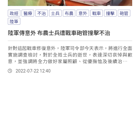
政經
醫療
不治
士兵
布農
意外
戰車
撞擊
砲管
陸軍
陸軍傳意外 布農士兵遭戰車砲管撞擊不治
針對這起戰車修復意外，陸軍司令部今天表示，將進行全面
實施調查檢討，對於全姓士兵的逝世，表達深切哀悼與歉
意，並強調將全力做好家屬照顧、從優撫恤及後續治喪事
宜。
2022-07-22 12:40