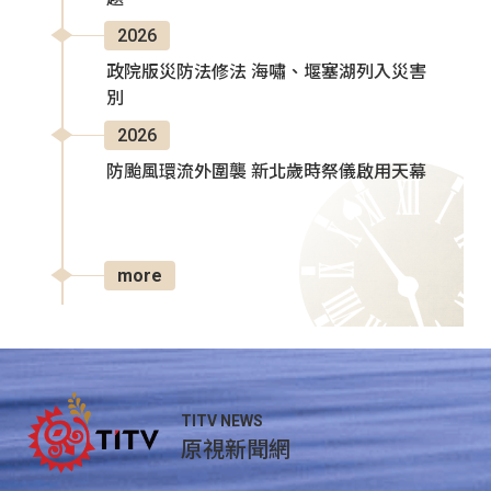
2026
政院版災防法修法 海嘯、堰塞湖列入災害
別
2026
防颱風環流外圍襲 新北歲時祭儀啟用天幕
more
TITV NEWS
原視新聞網