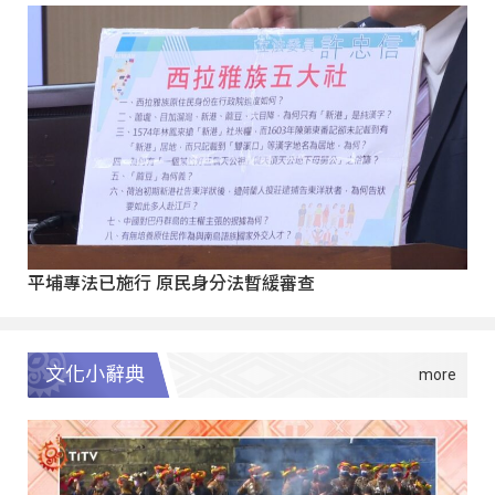
平埔專法已施行 原民身分法暫緩審查
文化小辭典