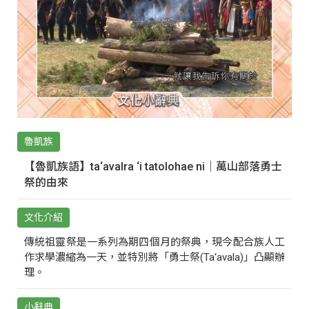
魯凱族
【魯凱族語】ta‘avalra ‘i tatolohae ni｜萬山部落勇士
祭的由來
文化介紹
傳統祖靈祭是一系列為期四個月的祭典，現今配合族人工
作求學濃縮為一天，並特別將「勇士祭(Ta‘avala)」凸顯辦
理。
小辭典