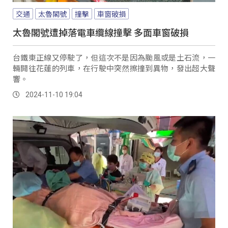
交通
太魯閣號
撞擊
車窗破損
太魯閣號遭掉落電車纜線撞擊 多面車窗破損
台鐵東正線又停駛了，但這次不是因為颱風或是土石流，一
輛開往花蓮的列車，在行駛中突然擦撞到異物，發出超大聲
響。
2024-11-10 19:04