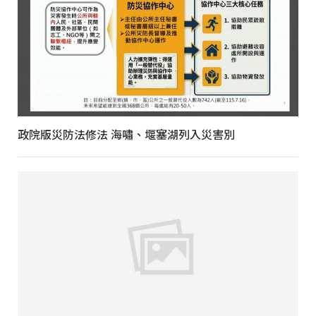
政院版災防法修法 海嘯、堰塞湖列入災害別