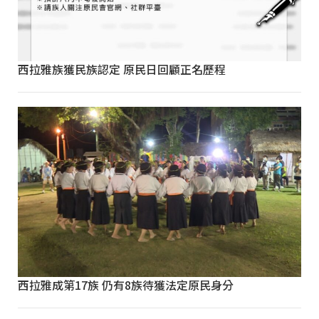
西拉雅族獲民族認定 原民日回顧正名歷程
西拉雅成第17族 仍有8族待獲法定原民身分