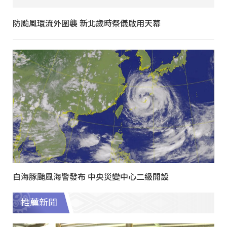
防颱風環流外圍襲 新北歲時祭儀啟用天幕
白海豚颱風海警發布 中央災變中心二級開設
推薦新聞