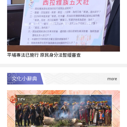
平埔專法已施行 原民身分法暫緩審查
文化小辭典