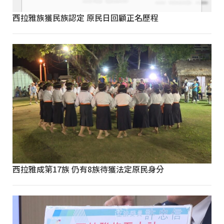
西拉雅族獲民族認定 原民日回顧正名歷程
西拉雅成第17族 仍有8族待獲法定原民身分