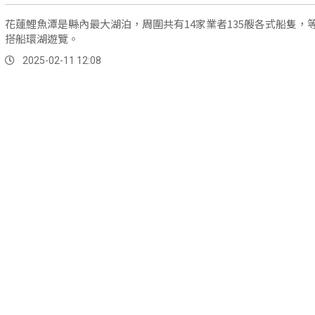
花蓮鯉魚潭是縣內最大湖泊，周圍共有14家業者135艘各式船隻，
搭船環湖遊覽。
2025-02-11 12:08