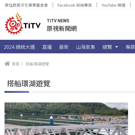
原住民族文化事業基金會
Facebook 粉絲專頁
YouTube 頻道
TITV NEWS
原視新聞網
2024 總統大選
直播
最新
山海氣象
總覽
專題
首頁
搭船環湖遊覽
搭船環湖遊覽