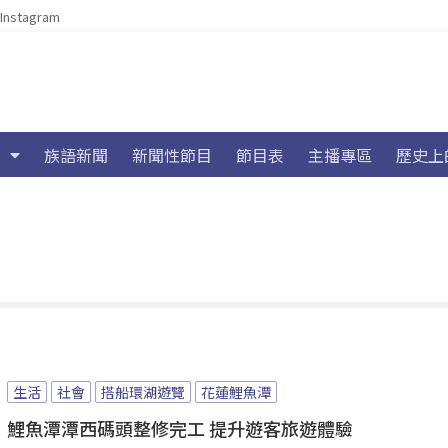
Instagram
族語新聞
新聞性節目
節目表
主播專區
歷史上
生活
社會
搭船環湖遊覽
花蓮鯉魚潭
鯉魚潭潭西碼頭整修完工 提升遊客旅遊體驗