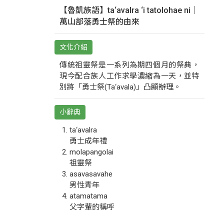
【魯凱族語】ta‘avalra ‘i tatolohae ni｜
萬山部落勇士祭的由來
文化介紹
傳統祖靈祭是一系列為期四個月的祭典，
現今配合族人工作求學濃縮為一天，並特
別將「勇士祭(Ta‘avala)」凸顯辦理。
小辭典
ta‘avalra
勇士成年禮
molapangolai
祖靈祭
asavasavahe
男性青年
atamatama
父字輩的稱呼