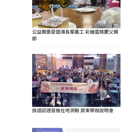
公益團邀愛國浦長輩義工 彩繪蛋糕慶父親
節
族語認證首推在地測驗 屏東舉辦說明會