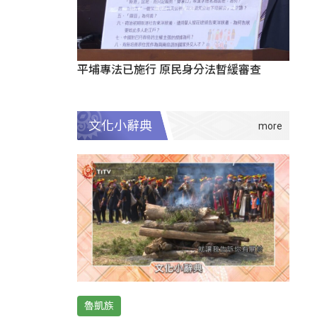
平埔專法已施行 原民身分法暫緩審查
文化小辭典
魯凱族