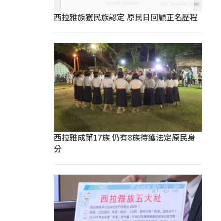
西拉雅族獲民族認定 原民日回顧正名歷程
西拉雅成第17族 仍有8族待獲法定原民身
分