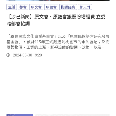
生活
都會
原文會
原語會
搬遷經費
鄭天財
【涉己新聞】原文會、原語會搬遷盼增經費 立委
跨部會協調
「原住民族文化事業基金會」以及「原住民族語言研究發展
基金會」，預計115年正式搬遷到桃園市的永久會址；然而
隨著物價、工資的上漲，影視設備的變遷、汰換，以及設備
供應，原本在109年核定的經費已不敷使用，因此兩基金會
2024-05-30 19:20
希望在原本核定的17億中再增加設備費用，同時也要增加搬
遷時維護員工權益所需的經費；對此立委鄭天財5月29日召
開跨部協調會，商討經費增加的可行性。