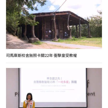
司馬庫斯校舍無照卡關22年 衝擊童受教權