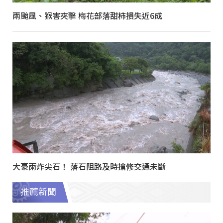
兩颱風、猴害夾擊 梅花部落甜柿損失近6成
大豪雨炸尖石！ 落石阻路及時搶修交通未斷
推薦新聞