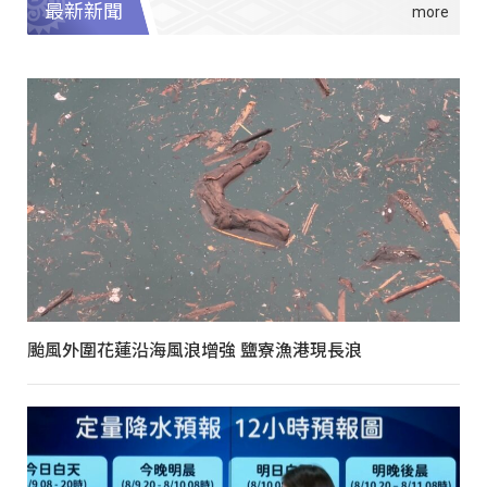
最新新聞
颱風外圍花蓮沿海風浪增強 鹽寮漁港現長浪