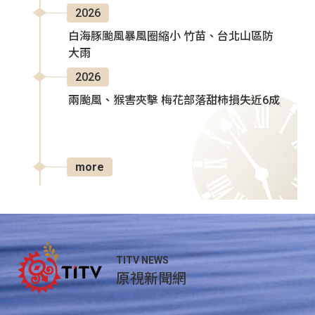
2026
白海豚颱風暴風圈縮小 竹苗、台北山區防
大雨
2026
兩颱風、猴害夾擊 梅花部落甜柿損失近6成
more
TITV NEWS
原視新聞網