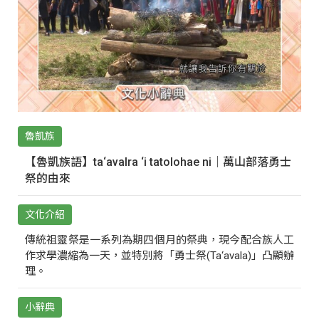
魯凱族
【魯凱族語】ta‘avalra ‘i tatolohae ni｜萬山部落勇士
祭的由來
文化介紹
傳統祖靈祭是一系列為期四個月的祭典，現今配合族人工
作求學濃縮為一天，並特別將「勇士祭(Ta‘avala)」凸顯辦
理。
小辭典