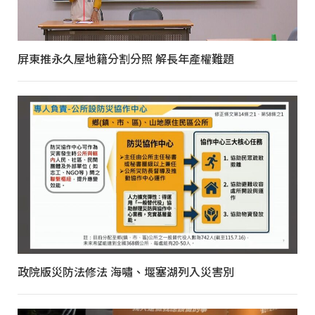
屏東推永久屋地籍分割分照 解長年產權難題
政院版災防法修法 海嘯、堰塞湖列入災害別