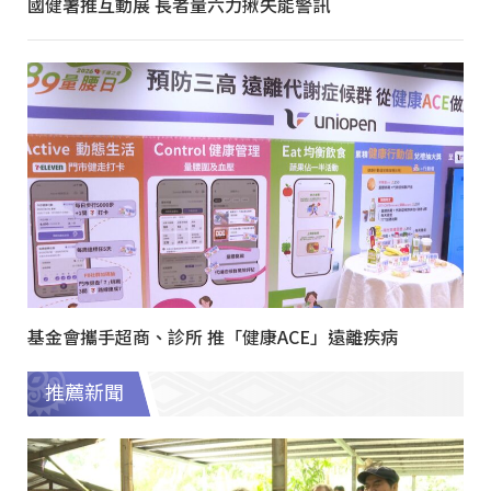
國健署推互動展 長者量六力揪失能警訊
基金會攜手超商、診所 推「健康ACE」遠離疾病
推薦新聞