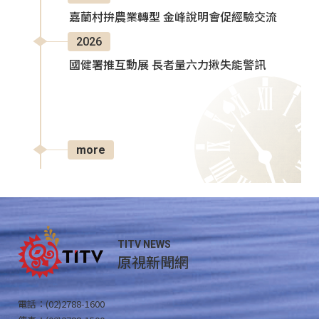
嘉蘭村拚農業轉型 金峰說明會促經驗交流
2026
國健署推互動展 長者量六力揪失能警訊
more
TITV NEWS
原視新聞網
電話：(02)2788-1600