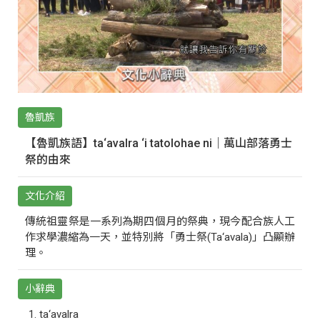
魯凱族
【魯凱族語】ta‘avalra ‘i tatolohae ni｜萬山部落勇士
祭的由來
文化介紹
傳統祖靈祭是一系列為期四個月的祭典，現今配合族人工
作求學濃縮為一天，並特別將「勇士祭(Ta‘avala)」凸顯辦
理。
小辭典
ta‘avalra