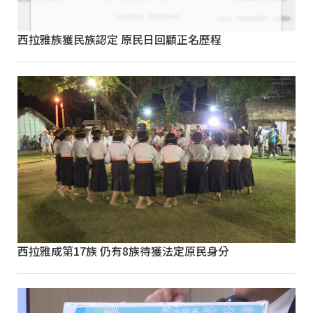
西拉雅族獲民族認定 原民日回顧正名歷程
西拉雅成第17族 仍有8族待獲法定原民身分