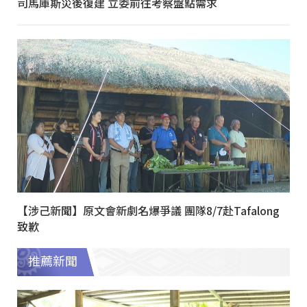
司馬庫斯災後復建 立委前往考察盤點需求
【涉己新聞】原文會新劇名爆爭議 團隊8/7赴Tafalong
致歉
推薦新聞