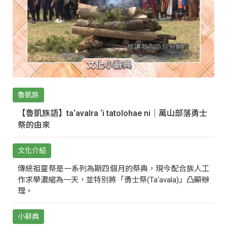
魯凱族
【魯凱族語】ta‘avalra ‘i tatolohae ni｜萬山部落勇士
祭的由來
文化介紹
傳統祖靈祭是一系列為期四個月的祭典，現今配合族人工
作求學濃縮為一天，並特別將「勇士祭(Ta‘avala)」凸顯辦
理。
小辭典