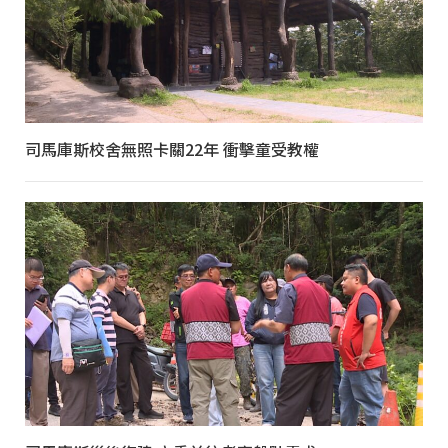
司馬庫斯校舍無照卡關22年 衝擊童受教權