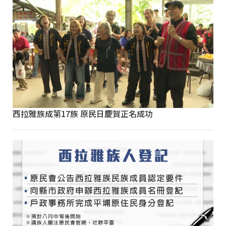
西拉雅族成第17族 原民日慶賀正名成功