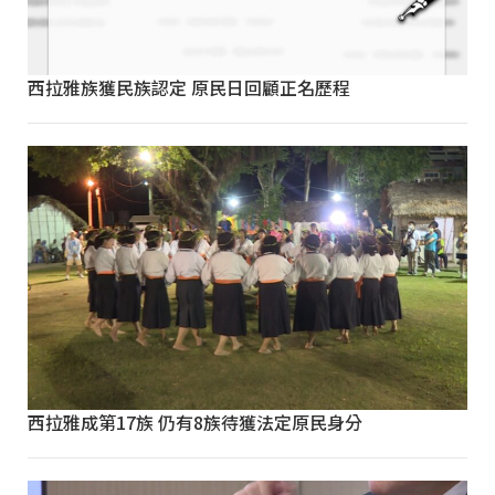
西拉雅族獲民族認定 原民日回顧正名歷程
西拉雅成第17族 仍有8族待獲法定原民身分