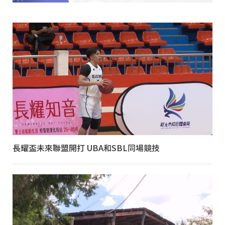
長耀盃未來聯盟開打 UBA和SBL同場競技