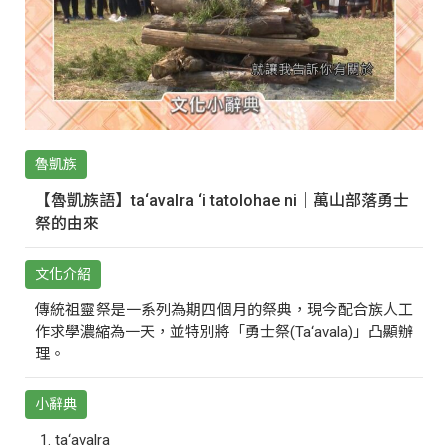
魯凱族
【魯凱族語】ta‘avalra ‘i tatolohae ni｜萬山部落勇士
祭的由來
文化介紹
傳統祖靈祭是一系列為期四個月的祭典，現今配合族人工
作求學濃縮為一天，並特別將「勇士祭(Ta‘avala)」凸顯辦
理。
小辭典
ta‘avalra