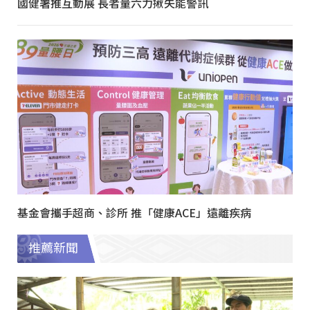
國健署推互動展 長者量六力揪失能警訊
基金會攜手超商、診所 推「健康ACE」遠離疾病
推薦新聞