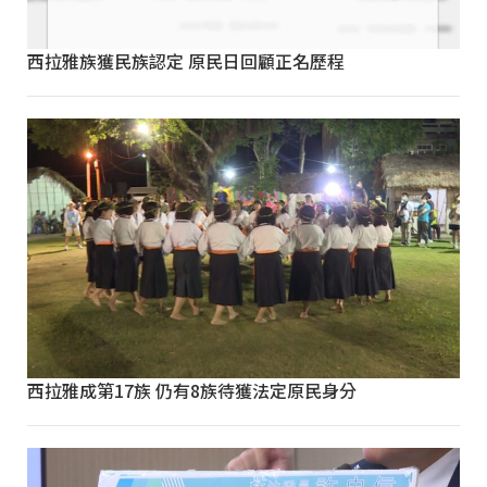
西拉雅族獲民族認定 原民日回顧正名歷程
西拉雅成第17族 仍有8族待獲法定原民身分