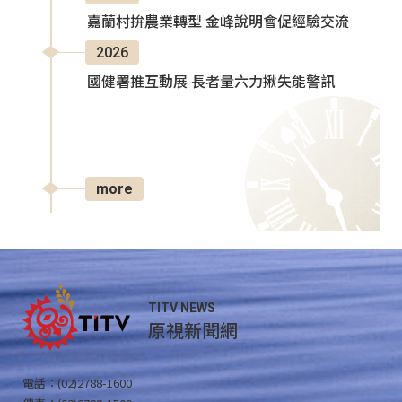
嘉蘭村拚農業轉型 金峰說明會促經驗交流
2026
國健署推互動展 長者量六力揪失能警訊
more
TITV NEWS
原視新聞網
電話：(02)2788-1600